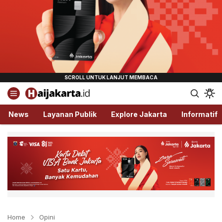
Haijakarta.id
Semua Tentang Jakarta Ada Disini!
News
Layanan Publik
Explore Jakarta
Informatif
Home
Opini