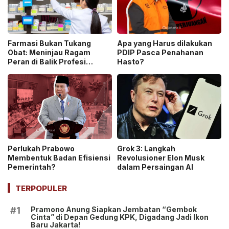
Farmasi Bukan Tukang
Apa yang Harus dilakukan
Obat: Meninjau Ragam
PDIP Pasca Penahanan
Peran di Balik Profesi
Hasto?
Farmasi yang Hanya
Dipandang Sebelah Mata
Perlukah Prabowo
Grok 3: Langkah
Membentuk Badan Efisiensi
Revolusioner Elon Musk
Pemerintah?
dalam Persaingan AI
TERPOPULER
Pramono Anung Siapkan Jembatan “Gembok
#1
Cinta” di Depan Gedung KPK, Digadang Jadi Ikon
Baru Jakarta!