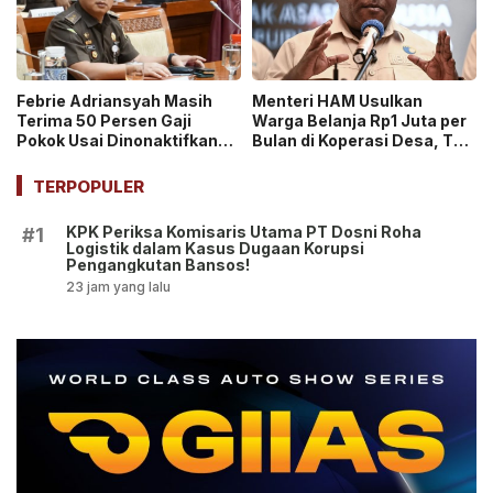
Febrie Adriansyah Masih
Menteri HAM Usulkan
Terima 50 Persen Gaji
Warga Belanja Rp1 Juta per
Pokok Usai Dinonaktifkan
Bulan di Koperasi Desa, Tuai
sebagai Jaksa, Tunjangan
Pro dan Kontra!
ASN Dihentikan!
TERPOPULER
KPK Periksa Komisaris Utama PT Dosni Roha
#1
Logistik dalam Kasus Dugaan Korupsi
Pengangkutan Bansos!
23 jam yang lalu