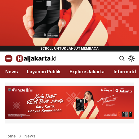
Haijakarta.id
Semua Tentang Jakarta Ada Disini!
News
Layanan Publik
Explore Jakarta
Informatif
Home
News