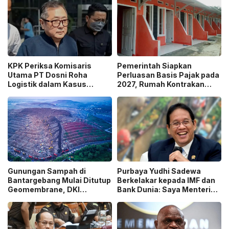
KPK Periksa Komisaris
Pemerintah Siapkan
Utama PT Dosni Roha
Perluasan Basis Pajak pada
Logistik dalam Kasus
2027, Rumah Kontrakan
Dugaan Korupsi
Masuk Potensi
Pengangkutan Bansos!
Pengawasan!
Gunungan Sampah di
Purbaya Yudhi Sadewa
Bantargebang Mulai Ditutup
Berkelakar kepada IMF dan
Geomembrane, DKI
Bank Dunia: Saya Menteri
Percepat Penghentian
Keuangan Paling Tidak
Sistem Open Dumping!
Beruntung di Dunia!