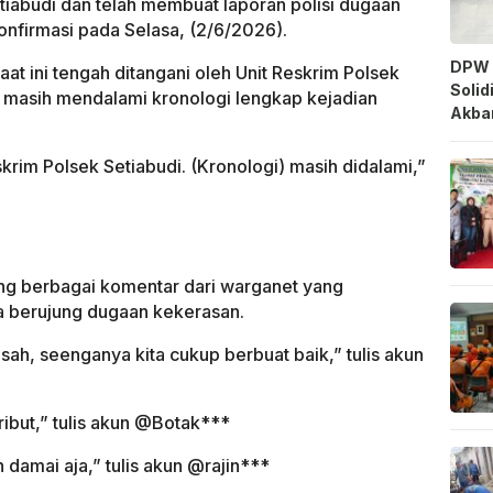
tiabudi dan telah membuat laporan polisi dugaan
onfirmasi pada Selasa, (2/6/2026).
DPW 
at ini tengah ditangani oleh Unit Reskrim Polsek
Solid
n masih mendalami kronologi lengkap kejadian
Akbar
skrim Polsek Setiabudi. (Kronologi) masih didalami,”
ing berbagai komentar dari warganet yang
a berujung dugaan kekerasan.
usah, seenganya kita cukup berbuat baik,” tulis akun
ribut,” tulis akun @Botak***
damai aja,” tulis akun @rajin***