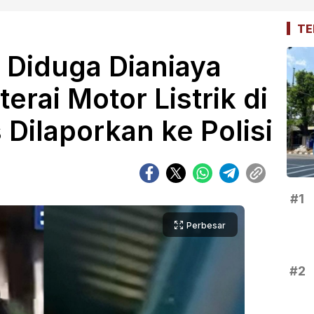
TE
 Diduga Dianiaya
erai Motor Listrik di
 Dilaporkan ke Polisi
#1
Perbesar
#2