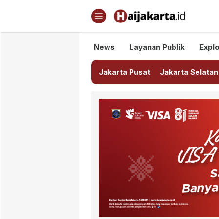
Haijakarta.id
Semua Tentang Jakarta Ada Di
News
Layanan Publik
Explo
Jakarta Pusat
Jakarta Selatan