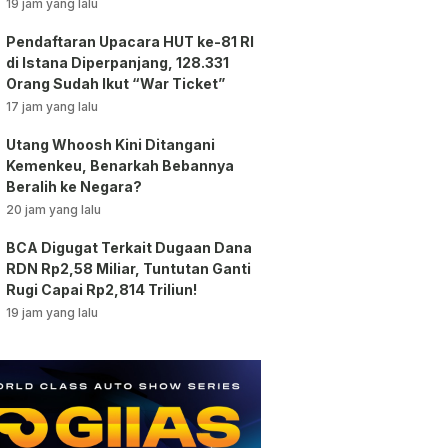
vs AC Milan
19 jam yang lalu
Pendaftaran Upacara HUT ke-81 RI
di Istana Diperpanjang, 128.331
Orang Sudah Ikut “War Ticket”
17 jam yang lalu
Utang Whoosh Kini Ditangani
Kemenkeu, Benarkah Bebannya
Beralih ke Negara?
20 jam yang lalu
BCA Digugat Terkait Dugaan Dana
RDN Rp2,58 Miliar, Tuntutan Ganti
Rugi Capai Rp2,814 Triliun!
19 jam yang lalu