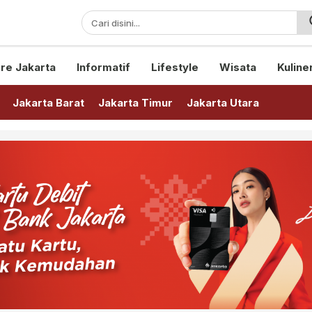
sini!
re Jakarta
Informatif
Lifestyle
Wisata
Kuline
Jakarta Barat
Jakarta Timur
Jakarta Utara