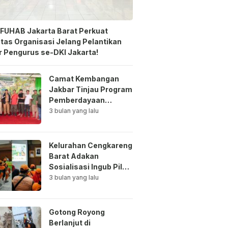
FUHAB Jakarta Barat Perkuat
itas Organisasi Jelang Pelantikan
 Pengurus se-DKI Jakarta!
Camat Kembangan
Jakbar Tinjau Program
Pemberdayaan
Lingkungan di Bale
3 bulan yang lalu
Mawar Mewangi RW
03
Kelurahan Cengkareng
Barat Adakan
Sosialisasi Ingub Pilah
Sampah Kepada PPSU
3 bulan yang lalu
dan RPTRA
Gotong Royong
Berlanjut di