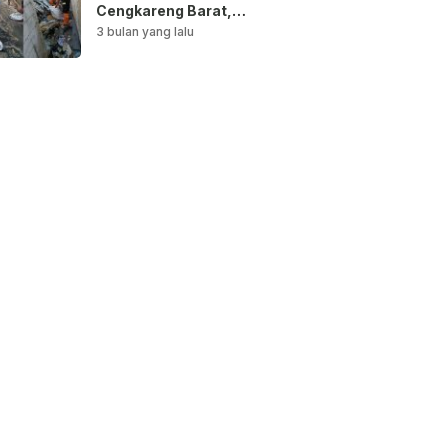
Cengkareng Barat,
Saluran Air
3 bulan yang lalu
Dibersihkan untuk
Antisipasi Genangan