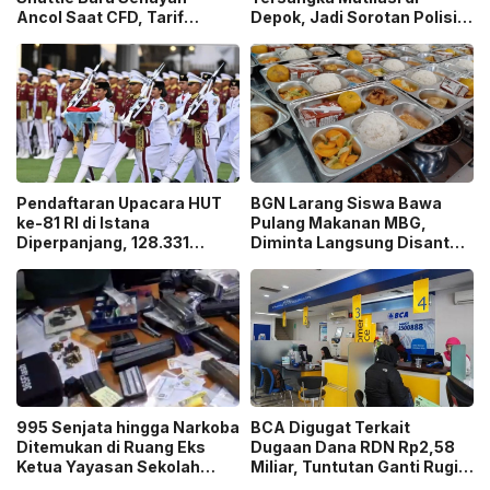
Ancol Saat CFD, Tarif
Depok, Jadi Sorotan Polisi
Peluncuran Cuma Rp1
Ungkap Motif Pembunuhan!
Pendaftaran Upacara HUT
BGN Larang Siswa Bawa
ke-81 RI di Istana
Pulang Makanan MBG,
Diperpanjang, 128.331
Diminta Langsung Disantap
Orang Sudah Ikut “War
di Sekolah!
Ticket”
995 Senjata hingga Narkoba
BCA Digugat Terkait
Ditemukan di Ruang Eks
Dugaan Dana RDN Rp2,58
Ketua Yayasan Sekolah
Miliar, Tuntutan Ganti Rugi
Jaksel, Disebut untuk
Capai Rp2,814 Triliun!