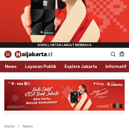
Haijakarta.id
Semua Tentang Jakarta Ada Disini!
News
Layanan Publik
Explore Jakarta
Informatif
Home
News