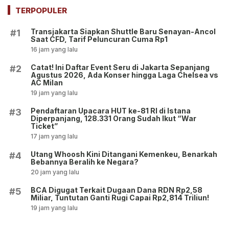
Ekskul Menembak!
TERPOPULER
Transjakarta Siapkan Shuttle Baru Senayan-Ancol
#1
Saat CFD, Tarif Peluncuran Cuma Rp1
16 jam yang lalu
Catat! Ini Daftar Event Seru di Jakarta Sepanjang
#2
Agustus 2026, Ada Konser hingga Laga Chelsea vs
AC Milan
19 jam yang lalu
Pendaftaran Upacara HUT ke-81 RI di Istana
#3
Diperpanjang, 128.331 Orang Sudah Ikut “War
Ticket”
17 jam yang lalu
Utang Whoosh Kini Ditangani Kemenkeu, Benarkah
#4
Bebannya Beralih ke Negara?
20 jam yang lalu
BCA Digugat Terkait Dugaan Dana RDN Rp2,58
#5
Miliar, Tuntutan Ganti Rugi Capai Rp2,814 Triliun!
19 jam yang lalu