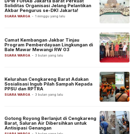
DPW FUHAB Jakarta Barat Perkuat
Soliditas Organisasi Jelang Pelantikan
Akbar Pengurus se-DKI Jakarta!
SUARA WARGA
-
1 minggu yang lalu
Camat Kembangan Jakbar Tinjau
Program Pemberdayaan Lingkungan di
Bale Mawar Mewangi RW 03
SUARA WARGA
-
3 bulan yang lalu
Kelurahan Cengkareng Barat Adakan
Sosialisasi Ingub Pilah Sampah Kepada
PPSU dan RPTRA
SUARA WARGA
-
3 bulan yang lalu
Gotong Royong Berlanjut di Cengkareng
Barat, Saluran Air Dibersihkan untuk
Antisipasi Genangan
SUARA WARGA
-
3 bulan yang lalu