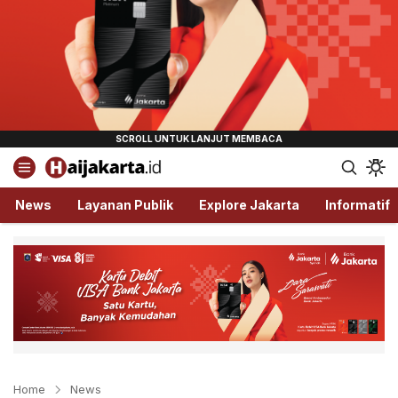
Haijakarta.id
Semua Tentang Jakarta Ada Disini!
News
Layanan Publik
Explore Jakarta
Informatif
Home
News