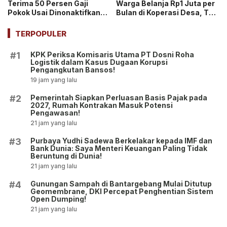
Terima 50 Persen Gaji
Warga Belanja Rp1 Juta per
Pokok Usai Dinonaktifkan
Bulan di Koperasi Desa, Tuai
sebagai Jaksa, Tunjangan
Pro dan Kontra!
ASN Dihentikan!
TERPOPULER
KPK Periksa Komisaris Utama PT Dosni Roha
#1
Logistik dalam Kasus Dugaan Korupsi
Pengangkutan Bansos!
19 jam yang lalu
Pemerintah Siapkan Perluasan Basis Pajak pada
#2
2027, Rumah Kontrakan Masuk Potensi
Pengawasan!
21 jam yang lalu
Purbaya Yudhi Sadewa Berkelakar kepada IMF dan
#3
Bank Dunia: Saya Menteri Keuangan Paling Tidak
Beruntung di Dunia!
21 jam yang lalu
Gunungan Sampah di Bantargebang Mulai Ditutup
#4
Geomembrane, DKI Percepat Penghentian Sistem
Open Dumping!
21 jam yang lalu