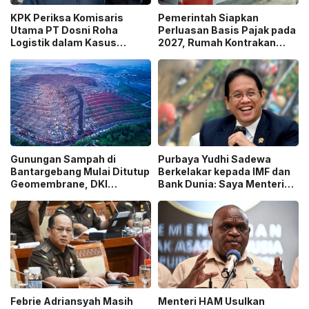
KPK Periksa Komisaris
Pemerintah Siapkan
Utama PT Dosni Roha
Perluasan Basis Pajak pada
Logistik dalam Kasus
2027, Rumah Kontrakan
Dugaan Korupsi
Masuk Potensi
Pengangkutan Bansos!
Pengawasan!
Gunungan Sampah di
Purbaya Yudhi Sadewa
Bantargebang Mulai Ditutup
Berkelakar kepada IMF dan
Geomembrane, DKI
Bank Dunia: Saya Menteri
Percepat Penghentian
Keuangan Paling Tidak
Sistem Open Dumping!
Beruntung di Dunia!
Febrie Adriansyah Masih
Menteri HAM Usulkan