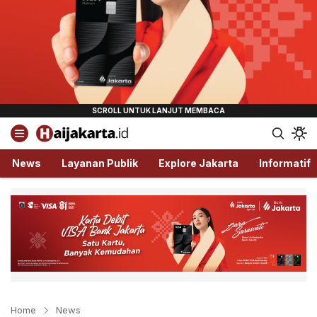
Haijakarta.id
Semua Tentang Jakarta Ada Disini!
News
Layanan Publik
Explore Jakarta
Informatif
Home
News