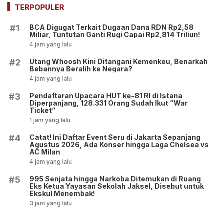
TERPOPULER
BCA Digugat Terkait Dugaan Dana RDN Rp2,58
#1
Miliar, Tuntutan Ganti Rugi Capai Rp2,814 Triliun!
4 jam yang lalu
Utang Whoosh Kini Ditangani Kemenkeu, Benarkah
#2
Bebannya Beralih ke Negara?
4 jam yang lalu
Pendaftaran Upacara HUT ke-81 RI di Istana
#3
Diperpanjang, 128.331 Orang Sudah Ikut “War
Ticket”
1 jam yang lalu
Catat! Ini Daftar Event Seru di Jakarta Sepanjang
#4
Agustus 2026, Ada Konser hingga Laga Chelsea vs
AC Milan
4 jam yang lalu
995 Senjata hingga Narkoba Ditemukan di Ruang
#5
Eks Ketua Yayasan Sekolah Jaksel, Disebut untuk
Ekskul Menembak!
3 jam yang lalu