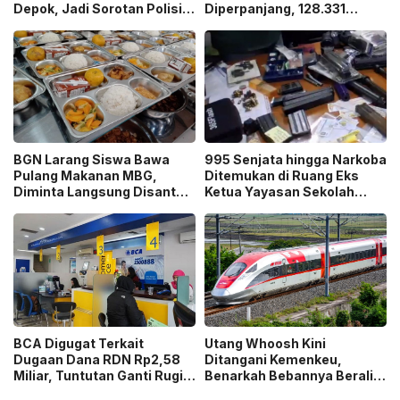
Depok, Jadi Sorotan Polisi
Diperpanjang, 128.331
Ungkap Motif Pembunuhan!
Orang Sudah Ikut “War
Ticket”
BGN Larang Siswa Bawa
995 Senjata hingga Narkoba
Pulang Makanan MBG,
Ditemukan di Ruang Eks
Diminta Langsung Disantap
Ketua Yayasan Sekolah
di Sekolah!
Jaksel, Disebut untuk
Ekskul Menembak!
BCA Digugat Terkait
Utang Whoosh Kini
Dugaan Dana RDN Rp2,58
Ditangani Kemenkeu,
Miliar, Tuntutan Ganti Rugi
Benarkah Bebannya Beralih
Capai Rp2,814 Triliun!
ke Negara?