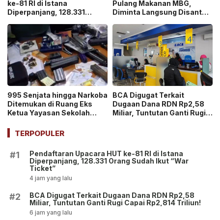
ke-81 RI di Istana
Pulang Makanan MBG,
Diperpanjang, 128.331
Diminta Langsung Disantap
Orang Sudah Ikut “War
di Sekolah!
Ticket”
995 Senjata hingga Narkoba
BCA Digugat Terkait
Ditemukan di Ruang Eks
Dugaan Dana RDN Rp2,58
Ketua Yayasan Sekolah
Miliar, Tuntutan Ganti Rugi
Jaksel, Disebut untuk
Capai Rp2,814 Triliun!
Ekskul Menembak!
TERPOPULER
Pendaftaran Upacara HUT ke-81 RI di Istana
#1
Diperpanjang, 128.331 Orang Sudah Ikut “War
Ticket”
4 jam yang lalu
BCA Digugat Terkait Dugaan Dana RDN Rp2,58
#2
Miliar, Tuntutan Ganti Rugi Capai Rp2,814 Triliun!
6 jam yang lalu