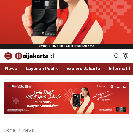
Haijakarta.id
Semua Tentang Jakarta Ada Disini!
News
Layanan Publik
Explore Jakarta
Informatif
Home
News