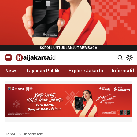
Haijakarta.id
Semua Tentang Jakarta Ada Disini!
News
Layanan Publik
Explore Jakarta
Informatif
Home
Informatif