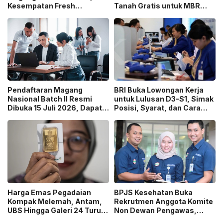
Kesempatan Fresh
Tanah Gratis untuk MBR
Graduate Belajar di Industri
pada 2026, Cek Syaratnya!
Media Digital!
Pendaftaran Magang
BRI Buka Lowongan Kerja
Nasional Batch II Resmi
untuk Lulusan D3-S1, Simak
Dibuka 15 Juli 2026, Dapat
Posisi, Syarat, dan Cara
Uang Saku Setara UMP!
Daftarnya
Harga Emas Pegadaian
BPJS Kesehatan Buka
Kompak Melemah, Antam,
Rekrutmen Anggota Komite
UBS Hingga Galeri 24 Turun
Non Dewan Pengawas,
pada 14 Juli 2026
Dibuka hingga 18 Juli 2026!