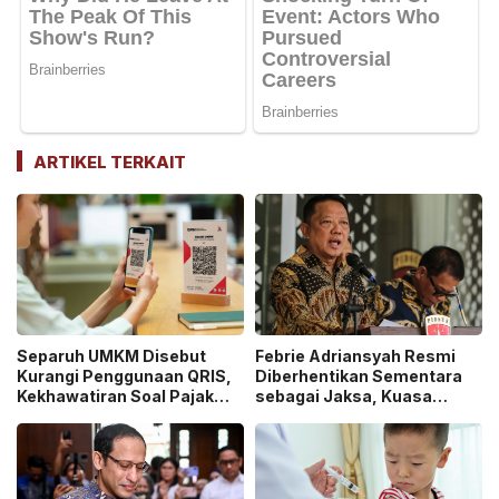
ARTIKEL TERKAIT
Separuh UMKM Disebut
Febrie Adriansyah Resmi
Kurangi Penggunaan QRIS,
Diberhentikan Sementara
Kekhawatiran Soal Pajak
sebagai Jaksa, Kuasa
dan Pengawasan Jadi
Hukum Tempuh Jalur
Sorotan!
Praperadilan!