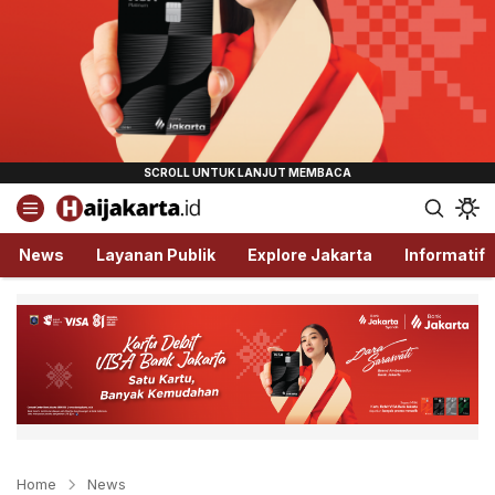
Haijakarta.id
Semua Tentang Jakarta Ada Disini!
News
Layanan Publik
Explore Jakarta
Informatif
Home
News