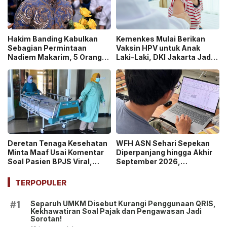
Hakim Banding Kabulkan
Kemenkes Mulai Berikan
Sebagian Permintaan
Vaksin HPV untuk Anak
Nadiem Makarim, 5 Orang
Laki-Laki, DKI Jakarta Jadi
Akan Diperiksa Ulang dalam
Wilayah Perdana Program
Kasus Chromebook!
BIAS 2026
Deretan Tenaga Kesehatan
WFH ASN Sehari Sepekan
Minta Maaf Usai Komentar
Diperpanjang hingga Akhir
Soal Pasien BPJS Viral,
September 2026,
Kasus Yurizal Tri
Pemerintah Klaim Kinerja
Chaerawan Jadi Sorotan
Tetap Optimal
TERPOPULER
Publik!
Separuh UMKM Disebut Kurangi Penggunaan QRIS,
#1
Kekhawatiran Soal Pajak dan Pengawasan Jadi
Sorotan!