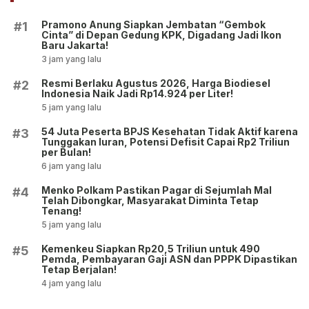
Pramono Anung Siapkan Jembatan “Gembok
#1
Cinta” di Depan Gedung KPK, Digadang Jadi Ikon
Baru Jakarta!
3 jam yang lalu
Resmi Berlaku Agustus 2026, Harga Biodiesel
#2
Indonesia Naik Jadi Rp14.924 per Liter!
5 jam yang lalu
54 Juta Peserta BPJS Kesehatan Tidak Aktif karena
#3
Tunggakan Iuran, Potensi Defisit Capai Rp2 Triliun
per Bulan!
6 jam yang lalu
Menko Polkam Pastikan Pagar di Sejumlah Mal
#4
Telah Dibongkar, Masyarakat Diminta Tetap
Tenang!
5 jam yang lalu
Kemenkeu Siapkan Rp20,5 Triliun untuk 490
#5
Pemda, Pembayaran Gaji ASN dan PPPK Dipastikan
Tetap Berjalan!
4 jam yang lalu