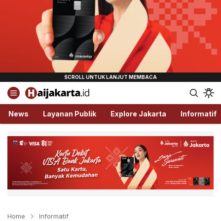
Haijakarta.id
Semua Tentang Jakarta Ada Disini!
News
Layanan Publik
Explore Jakarta
Informatif
Home
Informatif