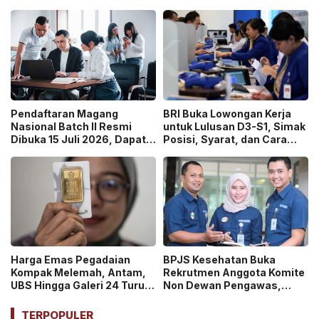
Graduate Belajar di Industri
pada 2026, Cek Syaratnya!
Media Digital!
Pendaftaran Magang
BRI Buka Lowongan Kerja
Nasional Batch II Resmi
untuk Lulusan D3-S1, Simak
Dibuka 15 Juli 2026, Dapat
Posisi, Syarat, dan Cara
Uang Saku Setara UMP!
Daftarnya
Harga Emas Pegadaian
BPJS Kesehatan Buka
Kompak Melemah, Antam,
Rekrutmen Anggota Komite
UBS Hingga Galeri 24 Turun
Non Dewan Pengawas,
pada 14 Juli 2026
Dibuka hingga 18 Juli 2026!
TERPOPULER