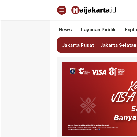
Haijakarta.id
Semua Tentang Jakarta Ada Di
News
Layanan Publik
Explo
Jakarta Pusat
Jakarta Selatan