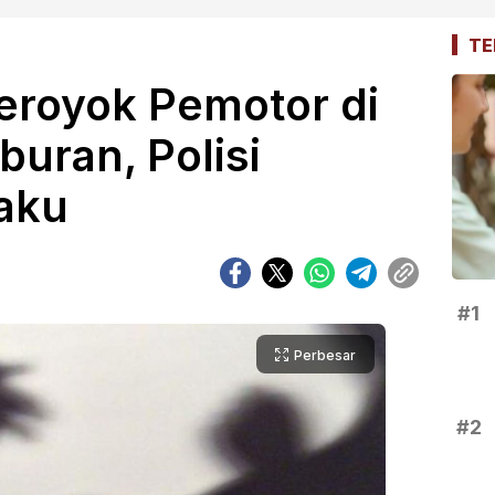
TE
eroyok Pemotor di
uran, Polisi
aku
#1
Perbesar
#2