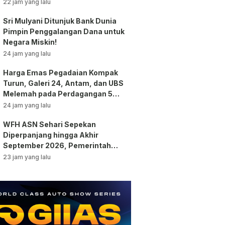
Chaerawan Jadi Sorotan Publik!
22 jam yang lalu
Sri Mulyani Ditunjuk Bank Dunia
Pimpin Penggalangan Dana untuk
Negara Miskin!
24 jam yang lalu
Harga Emas Pegadaian Kompak
Turun, Galeri 24, Antam, dan UBS
Melemah pada Perdagangan 5
Agustus 2026
24 jam yang lalu
WFH ASN Sehari Sepekan
Diperpanjang hingga Akhir
September 2026, Pemerintah
Klaim Kinerja Tetap Optimal
23 jam yang lalu