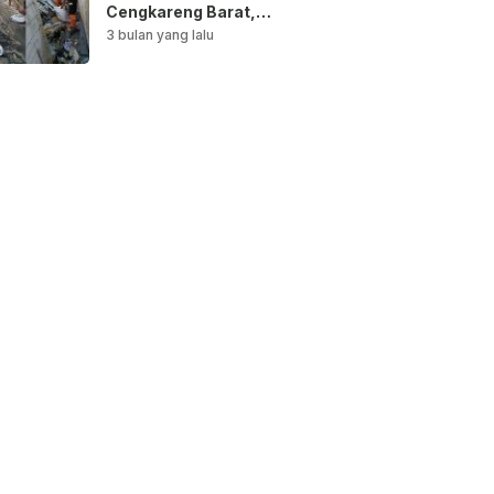
Cengkareng Barat,
Saluran Air
3 bulan yang lalu
Dibersihkan untuk
Antisipasi Genangan