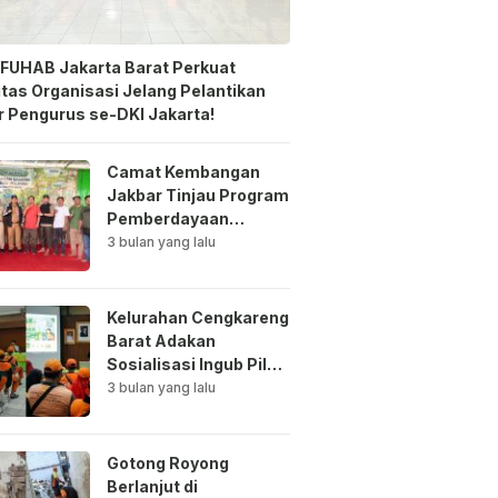
FUHAB Jakarta Barat Perkuat
itas Organisasi Jelang Pelantikan
 Pengurus se-DKI Jakarta!
Camat Kembangan
Jakbar Tinjau Program
Pemberdayaan
Lingkungan di Bale
3 bulan yang lalu
Mawar Mewangi RW
03
Kelurahan Cengkareng
Barat Adakan
Sosialisasi Ingub Pilah
Sampah Kepada PPSU
3 bulan yang lalu
dan RPTRA
Gotong Royong
Berlanjut di