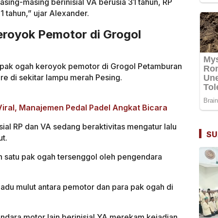
ing-masing berinisial VA berusia 31 tahun, RP
1 tahun,” ujar Alexander.
eroyok Pemotor di Grogol
 pak ogah keroyok pemotor di Grogol Petamburan
ore di sekitar lampu merah Pesing.
ral, Manajemen Pedal Padel Angkat Bicara
sial RP dan VA sedang beraktivitas mengatur lalu
SU
ut.
ah satu pak ogah tersenggol oleh pengendara
 adu mulut antara pemotor dan para pak ogah di
ndara motor lain berinisial YA merekam kejadian