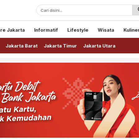
sini!
re Jakarta
Informatif
Lifestyle
Wisata
Kuline
Jakarta Barat
Jakarta Timur
Jakarta Utara