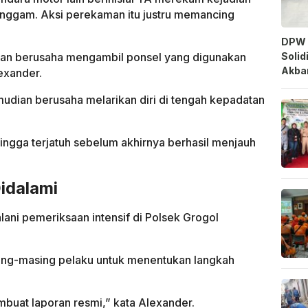
nggam. Aksi perekaman itu justru memancing
DPW 
Solid
dan berusaha mengambil ponsel yang digunakan
Akbar
exander.
dian berusaha melarikan diri di tengah kepadatan
ngga terjatuh sebelum akhirnya berhasil menjauh
idalami
alani pemeriksaan intensif di Polsek Grogol
ing-masing pelaku untuk menentukan langkah
buat laporan resmi,” kata Alexander.