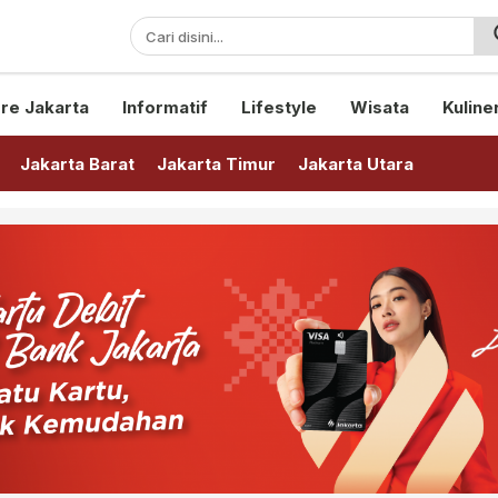
sini!
re Jakarta
Informatif
Lifestyle
Wisata
Kuline
Jakarta Barat
Jakarta Timur
Jakarta Utara