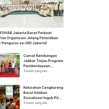
FUHAB Jakarta Barat Perkuat
itas Organisasi Jelang Pelantikan
 Pengurus se-DKI Jakarta!
Camat Kembangan
Jakbar Tinjau Program
Pemberdayaan
Lingkungan di Bale
3 bulan yang lalu
Mawar Mewangi RW
03
Kelurahan Cengkareng
Barat Adakan
Sosialisasi Ingub Pilah
Sampah Kepada PPSU
3 bulan yang lalu
dan RPTRA