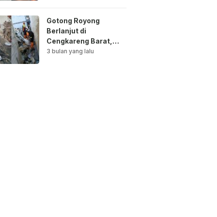
Gotong Royong
Berlanjut di
Cengkareng Barat,
Saluran Air
3 bulan yang lalu
Dibersihkan untuk
Antisipasi Genangan