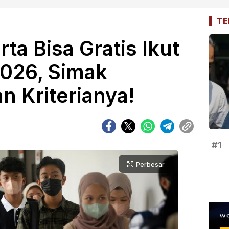
TE
ta Bisa Gratis Ikut
026, Simak
n Kriterianya!
#1
Perbesar