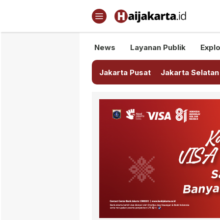
Haijakarta.id
Semua Tentang Jakarta Ada Di
News
Layanan Publik
Explo
Jakarta Pusat
Jakarta Selatan