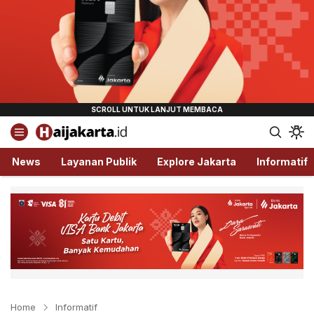
Haijakarta.id
Semua Tentang Jakarta Ada Disini!
News
Layanan Publik
Explore Jakarta
Informatif
Home
Informatif