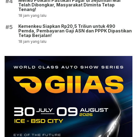
Menko Polkam Pastikan Pagar di Sejumlah Mal
#4
Telah Dibongkar, Masyarakat Diminta Tetap
Tenang!
18 jam yang lalu
Kemenkeu Siapkan Rp20,5 Triliun untuk 490
#5
Pemda, Pembayaran Gaji ASN dan PPPK Dipastikan
Tetap Berjalan!
18 jam yang lalu