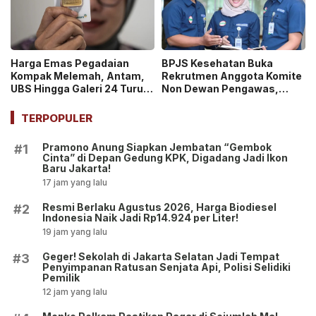
Harga Emas Pegadaian
BPJS Kesehatan Buka
Kompak Melemah, Antam,
Rekrutmen Anggota Komite
UBS Hingga Galeri 24 Turun
Non Dewan Pengawas,
pada 14 Juli 2026
Dibuka hingga 18 Juli 2026!
TERPOPULER
Pramono Anung Siapkan Jembatan “Gembok
#1
Cinta” di Depan Gedung KPK, Digadang Jadi Ikon
Baru Jakarta!
17 jam yang lalu
Resmi Berlaku Agustus 2026, Harga Biodiesel
#2
Indonesia Naik Jadi Rp14.924 per Liter!
19 jam yang lalu
Geger! Sekolah di Jakarta Selatan Jadi Tempat
#3
Penyimpanan Ratusan Senjata Api, Polisi Selidiki
Pemilik
12 jam yang lalu