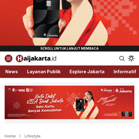
Haijakarta.id
Semua Tentang Jakarta Ada Disini!
News
Layanan Publik
Explore Jakarta
Informatif
Home
Lifestyle