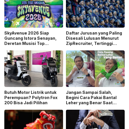
SkyAvenue 2026 Siap
Daftar Jurusan yang Paling
Guncang Istora Senayan,
Disesali Lulusan Menurut
Deretan Musisi Top
ZipRecruiter, Tertinggi
Indonesia hingga Dewa 19
Jurnalisme!
dan Raisa Bakal Tampil
Butuh Motor Listrik untuk
Jangan Sampai Salah,
Perempuan? Polytron Fox
Begini Cara Pakai Bantal
200 Bisa Jadi Pilihan
Leher yang Benar Saat
Mudik Kata Menkes!