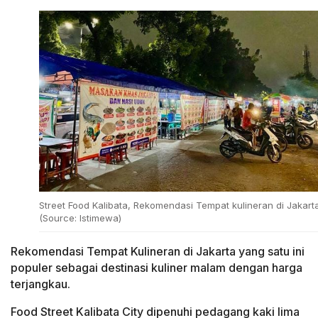
Street Food Kalibata, Rekomendasi Tempat kulineran di Jakarta
(Source: Istimewa)
Rekomendasi Tempat Kulineran di Jakarta yang satu ini
populer sebagai destinasi kuliner malam dengan harga
terjangkau.
Food Street Kalibata City dipenuhi pedagang kaki lima