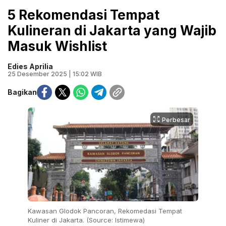
5 Rekomendasi Tempat
Kulineran di Jakarta yang Wajib
Masuk Wishlist
Edies Aprilia
25 Desember 2025 | 15:02 WIB
Bagikan
Perbesar
Kawasan Glodok Pancoran, Rekomedasi Tempat
Kuliner di Jakarta. (Source: Istimewa)