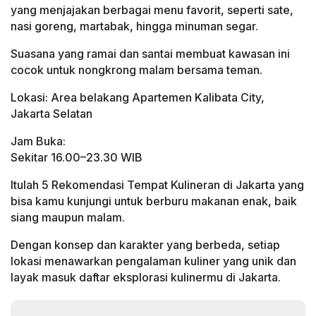
yang menjajakan berbagai menu favorit, seperti sate,
nasi goreng, martabak, hingga minuman segar.
Suasana yang ramai dan santai membuat kawasan ini
cocok untuk nongkrong malam bersama teman.
Lokasi: Area belakang Apartemen Kalibata City,
Jakarta Selatan
Jam Buka:
Sekitar 16.00–23.30 WIB
Itulah 5 Rekomendasi Tempat Kulineran di Jakarta yang
bisa kamu kunjungi untuk berburu makanan enak, baik
siang maupun malam.
Dengan konsep dan karakter yang berbeda, setiap
lokasi menawarkan pengalaman kuliner yang unik dan
layak masuk daftar eksplorasi kulinermu di Jakarta.