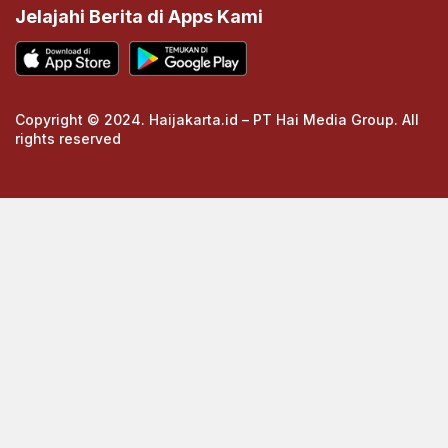
Jelajahi Berita di Apps Kami
Copyright © 2024. Haijakarta.id – PT Hai Media Group. All
rights reserved
https://cuths.com/societies/big-band/
https://cuths.com/societies/big-band/
https://ceria158link.page
https://ceria158link.page