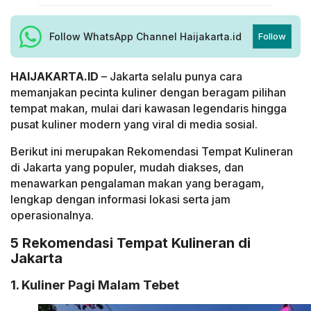
Follow WhatsApp Channel Haijakarta.id
Follow
HAIJAKARTA.ID
– Jakarta selalu punya cara
memanjakan pecinta kuliner dengan beragam pilihan
tempat makan, mulai dari kawasan legendaris hingga
pusat kuliner modern yang viral di media sosial.
Berikut ini merupakan Rekomendasi Tempat Kulineran
di Jakarta yang populer, mudah diakses, dan
menawarkan pengalaman makan yang beragam,
lengkap dengan informasi lokasi serta jam
operasionalnya.
5 Rekomendasi Tempat Kulineran di
Jakarta
1. Kuliner Pagi Malam Tebet