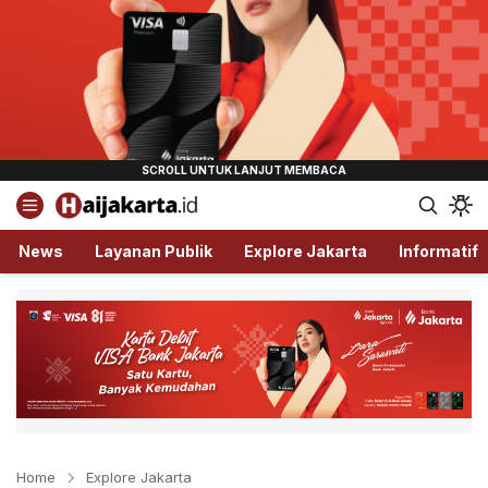
Haijakarta.id
Semua Tentang Jakarta Ada Disini!
News
Layanan Publik
Explore Jakarta
Informatif
Home
Explore Jakarta