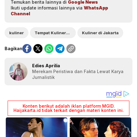
Temukan berita lainnya di
Google News
Ikuti update informasi lainnya via
WhatsApp
Channel
kuliner
Tempat Kulineran di Jakarta
Kuliner di Jakarta
Bagikan
Edies Aprilia
Merekam Peristiwa dan Fakta Lewat Karya
Jurnalistik