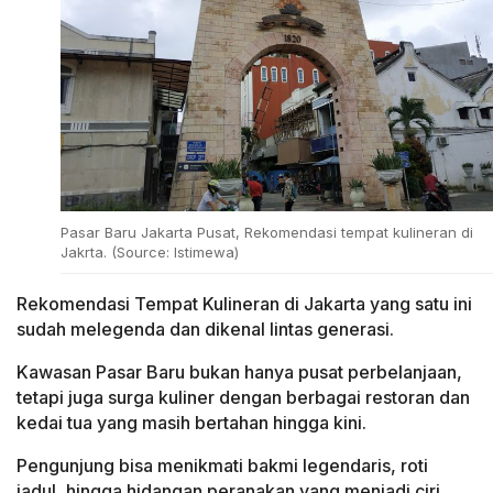
Pasar Baru Jakarta Pusat, Rekomendasi tempat kulineran di
Jakrta. (Source: Istimewa)
Rekomendasi Tempat Kulineran di Jakarta yang satu ini
sudah melegenda dan dikenal lintas generasi.
Kawasan Pasar Baru bukan hanya pusat perbelanjaan,
tetapi juga surga kuliner dengan berbagai restoran dan
kedai tua yang masih bertahan hingga kini.
Pengunjung bisa menikmati bakmi legendaris, roti
jadul, hingga hidangan peranakan yang menjadi ciri