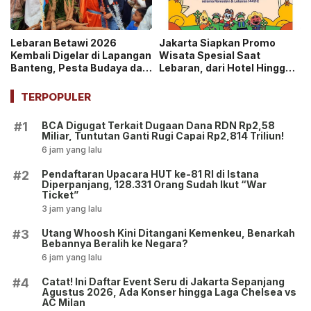
Lebaran Betawi 2026
Jakarta Siapkan Promo
Kembali Digelar di Lapangan
Wisata Spesial Saat
Banteng, Pesta Budaya dan
Lebaran, dari Hotel Hingga
Ajang Silaturahmi Warga
City Tour!
Jakarta!
TERPOPULER
BCA Digugat Terkait Dugaan Dana RDN Rp2,58
#1
Miliar, Tuntutan Ganti Rugi Capai Rp2,814 Triliun!
6 jam yang lalu
Pendaftaran Upacara HUT ke-81 RI di Istana
#2
Diperpanjang, 128.331 Orang Sudah Ikut “War
Ticket”
3 jam yang lalu
Utang Whoosh Kini Ditangani Kemenkeu, Benarkah
#3
Bebannya Beralih ke Negara?
6 jam yang lalu
Catat! Ini Daftar Event Seru di Jakarta Sepanjang
#4
Agustus 2026, Ada Konser hingga Laga Chelsea vs
AC Milan