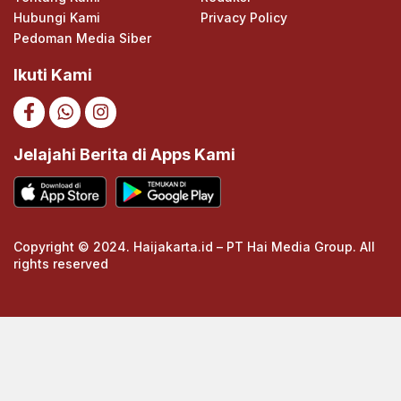
Hubungi Kami
Privacy Policy
Pedoman Media Siber
Ikuti Kami
Jelajahi Berita di Apps Kami
Copyright © 2024. Haijakarta.id – PT Hai Media Group. All
rights reserved
https://cuths.com/societies/big-band/
https://cuths.com/societies/big-band/
https://ceria158link.page
https://ceria158link.page