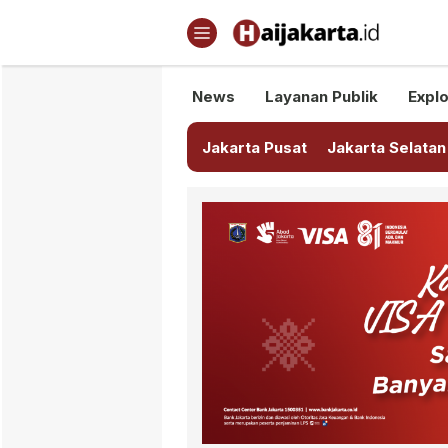
Haijakarta.id
Semua Tentang Jakarta Ada Di
News
Layanan Publik
Explo
Jakarta Pusat
Jakarta Selatan