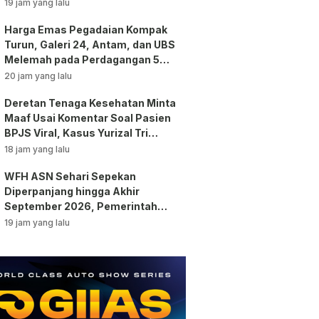
19 jam yang lalu
Harga Emas Pegadaian Kompak
Turun, Galeri 24, Antam, dan UBS
Melemah pada Perdagangan 5
Agustus 2026
20 jam yang lalu
Deretan Tenaga Kesehatan Minta
Maaf Usai Komentar Soal Pasien
BPJS Viral, Kasus Yurizal Tri
Chaerawan Jadi Sorotan Publik!
18 jam yang lalu
WFH ASN Sehari Sepekan
Diperpanjang hingga Akhir
September 2026, Pemerintah
Klaim Kinerja Tetap Optimal
19 jam yang lalu