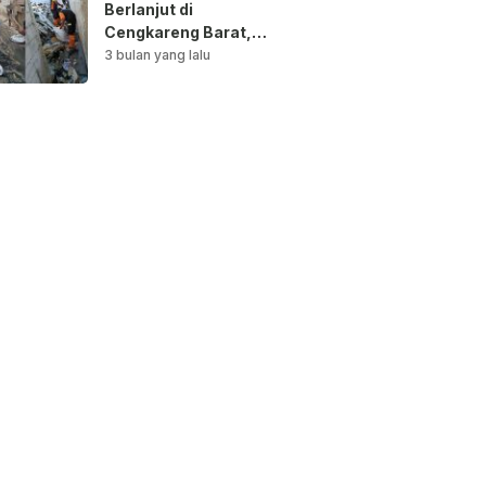
Berlanjut di
Cengkareng Barat,
Saluran Air
3 bulan yang lalu
Dibersihkan untuk
Antisipasi Genangan