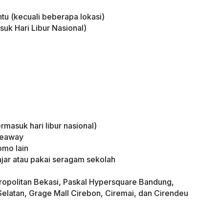
entu (kecuali beberapa lokasi)
uk Hari Libur Nasional)
rmasuk hari libur nasional)
akeaway
omo lain
ajar atau pakai seragam sekolah
etropolitan Bekasi, Paskal Hypersquare Bandung,
latan, Grage Mall Cirebon, Ciremai, dan Cirendeu