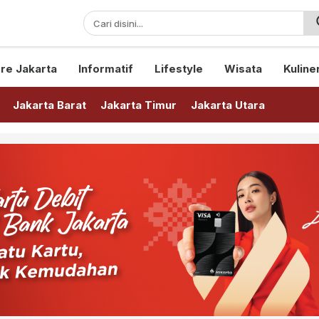
sini!
re Jakarta
Informatif
Lifestyle
Wisata
Kuline
Jakarta Barat
Jakarta Timur
Jakarta Utara