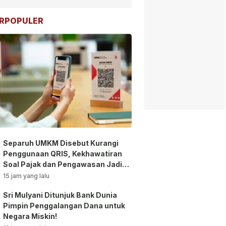
RPOPULER
Separuh UMKM Disebut Kurangi
Penggunaan QRIS, Kekhawatiran
Soal Pajak dan Pengawasan Jadi
Sorotan!
15 jam yang lalu
Sri Mulyani Ditunjuk Bank Dunia
Pimpin Penggalangan Dana untuk
Negara Miskin!