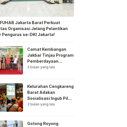
FUHAB Jakarta Barat Perkuat
itas Organisasi Jelang Pelantikan
 Pengurus se-DKI Jakarta!
Camat Kembangan
Jakbar Tinjau Program
Pemberdayaan
Lingkungan di Bale
3 bulan yang lalu
Mawar Mewangi RW
03
Kelurahan Cengkareng
Barat Adakan
Sosialisasi Ingub Pilah
Sampah Kepada PPSU
3 bulan yang lalu
dan RPTRA
Gotong Royong