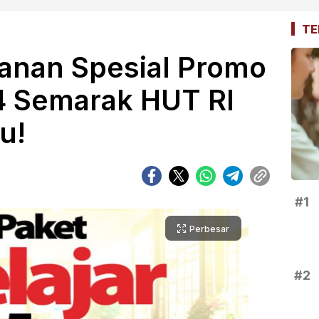
TE
anan Spesial Promo
4 Semarak HUT RI
u!
#1
Perbesar
#2