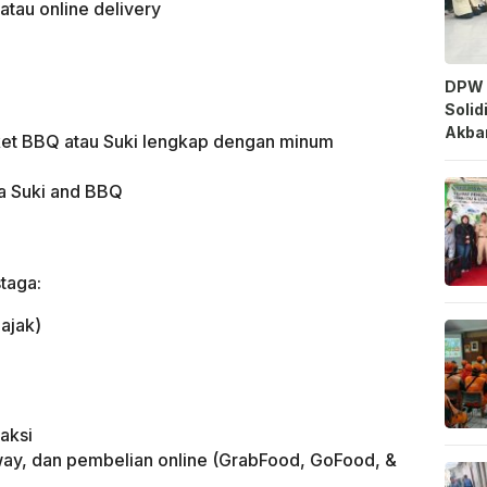
atau online delivery
DPW 
Solid
Akbar
aket BBQ atau Suki lengkap dengan minum
ha Suki and BBQ
staga:
ajak)
aksi
away, dan pembelian online (GrabFood, GoFood, &