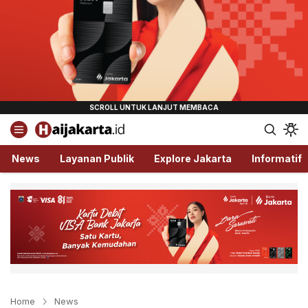
Haijakarta.id
Semua Tentang Jakarta Ada Disini!
News
Layanan Publik
Explore Jakarta
Informatif
Home
News