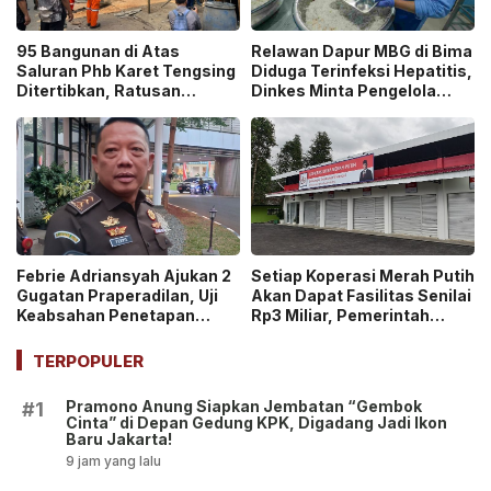
95 Bangunan di Atas
Relawan Dapur MBG di Bima
Saluran Phb Karet Tengsing
Diduga Terinfeksi Hepatitis,
Ditertibkan, Ratusan
Dinkes Minta Pengelola
Petugas Gabungan
Ganti Pekerja yang Reaktif!
Dikerahkan
Febrie Adriansyah Ajukan 2
Setiap Koperasi Merah Putih
Gugatan Praperadilan, Uji
Akan Dapat Fasilitas Senilai
Keabsahan Penetapan
Rp3 Miliar, Pemerintah
Tersangka hingga
Tegaskan Berupa Aset!
Penyitaan Aset!
TERPOPULER
Pramono Anung Siapkan Jembatan “Gembok
#1
Cinta” di Depan Gedung KPK, Digadang Jadi Ikon
Baru Jakarta!
9 jam yang lalu