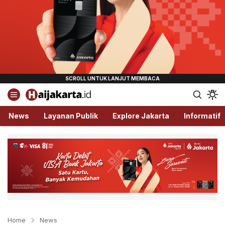
Haijakarta.id
Semua Tentang Jakarta Ada Disini!
News
Layanan Publik
Explore Jakarta
Informatif
Home
News