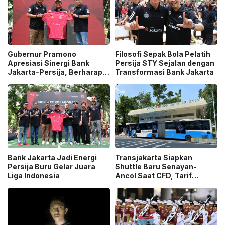
Gubernur Pramono
Filosofi Sepak Bola Pelatih
Apresiasi Sinergi Bank
Persija STY Sejalan dengan
Jakarta-Persija, Berharap
Transformasi Bank Jakarta
Juara di Usia 500 Tahun
Jakarta
Bank Jakarta Jadi Energi
Transjakarta Siapkan
Persija Buru Gelar Juara
Shuttle Baru Senayan-
Liga Indonesia
Ancol Saat CFD, Tarif
Peluncuran Cuma Rp1