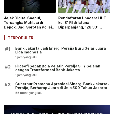
Jejak Digital Saepul,
Pendaftaran Upacara HUT
Tersangka Mutilasi di
ke-81 RI di Istana
Depok, Jadi Sorotan Polisi
Diperpanjang, 128.331
Ungkap Motif Pembunuhan!
Orang Sudah Ikut “War
Ticket”
TERPOPULER
Bank Jakarta Jadi Energi Persija Buru Gelar Juara
#1
Liga Indonesia
1 jam yang lalu
Filosofi Sepak Bola Pelatih Persija STY Sejalan
#2
dengan Transformasi Bank Jakarta
1 jam yang lalu
Gubernur Pramono Apresiasi Sinergi Bank Jakarta-
#3
Persija, Berharap Juara di Usia 500 Tahun Jakarta
55 menit yang lalu