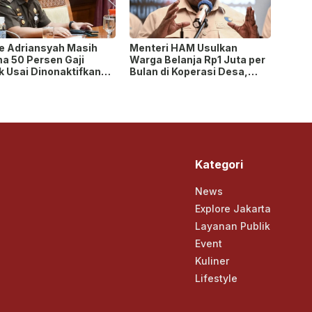
ie Adriansyah Masih
Menteri HAM Usulkan
ma 50 Persen Gaji
Warga Belanja Rp1 Juta per
k Usai Dinonaktifkan
Bulan di Koperasi Desa,
gai Jaksa, Tunjangan
Tuai Pro dan Kontra!
Dihentikan!
Kategori
News
Explore Jakarta
Layanan Publik
Event
Kuliner
Lifestyle