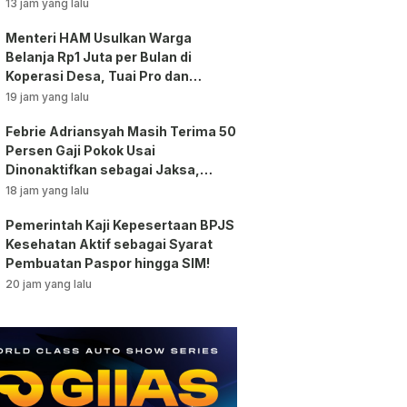
Bansos!
13 jam yang lalu
Menteri HAM Usulkan Warga
Belanja Rp1 Juta per Bulan di
Koperasi Desa, Tuai Pro dan
Kontra!
19 jam yang lalu
Febrie Adriansyah Masih Terima 50
Persen Gaji Pokok Usai
Dinonaktifkan sebagai Jaksa,
Tunjangan ASN Dihentikan!
18 jam yang lalu
Pemerintah Kaji Kepesertaan BPJS
Kesehatan Aktif sebagai Syarat
Pembuatan Paspor hingga SIM!
20 jam yang lalu