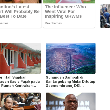
rintah Siapkan
Gunungan Sampah di
uasan Basis Pajak pada
Bantargebang Mulai Ditutup
, Rumah Kontrakan
Geomembrane, DKI
k Potensi
Percepat Penghentian
awasan!
Sistem Open Dumping!