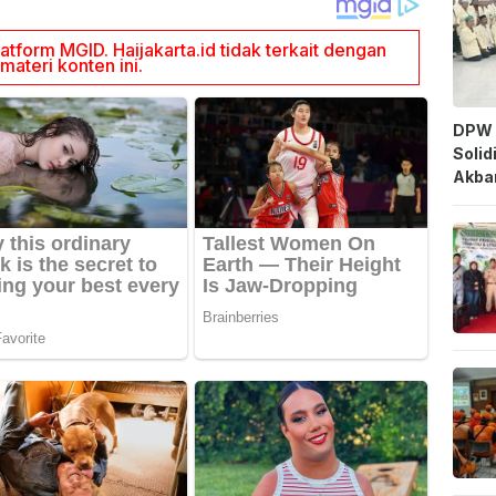
DPW 
Solid
Akbar