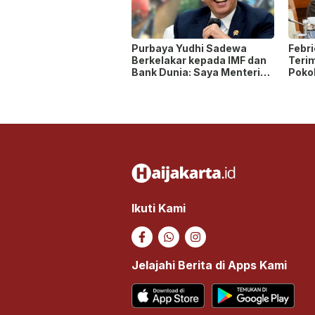
Purbaya Yudhi Sadewa
Febr
Berkelakar kepada IMF dan
Teri
Bank Dunia: Saya Menteri
Poko
Keuangan Paling Tidak
seba
Beruntung di Dunia!
ASN 
Ikuti Kami
Jelajahi Berita di Apps Kami