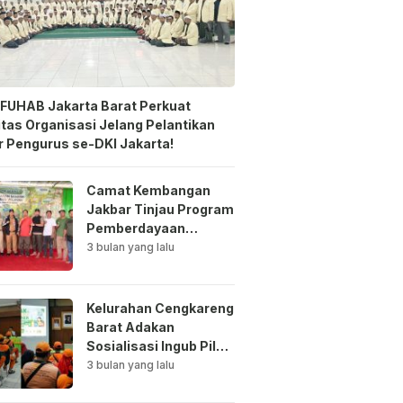
FUHAB Jakarta Barat Perkuat
itas Organisasi Jelang Pelantikan
 Pengurus se-DKI Jakarta!
Camat Kembangan
Jakbar Tinjau Program
Pemberdayaan
Lingkungan di Bale
3 bulan yang lalu
Mawar Mewangi RW
03
Kelurahan Cengkareng
Barat Adakan
Sosialisasi Ingub Pilah
Sampah Kepada PPSU
3 bulan yang lalu
dan RPTRA