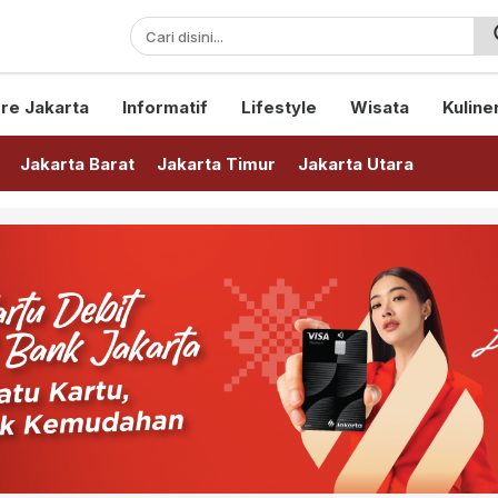
sini!
re Jakarta
Informatif
Lifestyle
Wisata
Kuline
Jakarta Barat
Jakarta Timur
Jakarta Utara