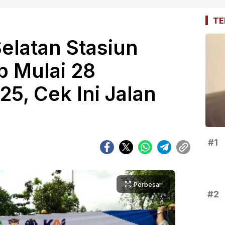
TE
elatan Stasiun
p Mulai 28
5, Cek Ini Jalan
#1
Perbesar
#2