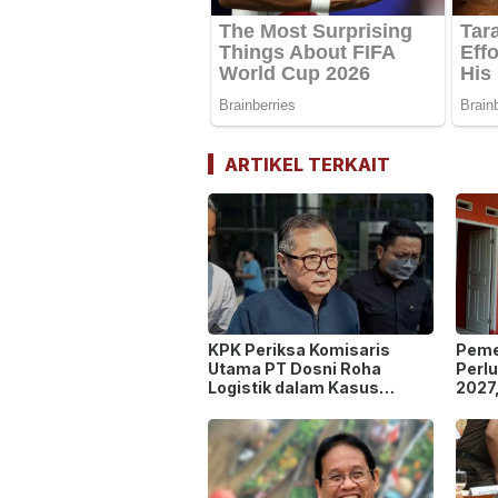
ARTIKEL TERKAIT
KPK Periksa Komisaris
Peme
Utama PT Dosni Roha
Perl
Logistik dalam Kasus
2027
Dugaan Korupsi
Masu
Pengangkutan Bansos!
Peng