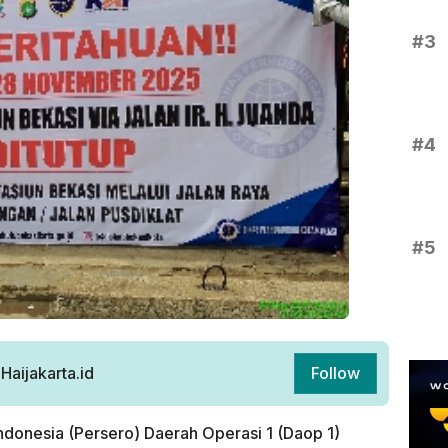
#3
#4
#5
aijakarta.id
Follow
ndonesia (Persero) Daerah Operasi 1 (Daop 1)