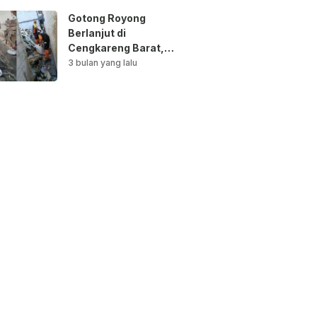
Gotong Royong
Berlanjut di
Cengkareng Barat,
Saluran Air
3 bulan yang lalu
Dibersihkan untuk
Antisipasi Genangan