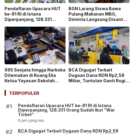
Pendaftaran Upacara HUT
BGN Larang Siswa Bawa
ke-81 RI di Istana
Pulang Makanan MBG,
Diperpanjang, 128.331
Diminta Langsung Disantap
Orang Sudah Ikut “War
di Sekolah!
Ticket”
995 Senjata hingga Narkoba
BCA Digugat Terkait
Ditemukan di Ruang Eks
Dugaan Dana RDN Rp2,58
Ketua Yayasan Sekolah
Miliar, Tuntutan Ganti Rugi
Jaksel, Disebut untuk
Capai Rp2,814 Triliun!
Ekskul Menembak!
TERPOPULER
Pendaftaran Upacara HUT ke-81 RI di Istana
#1
Diperpanjang, 128.331 Orang Sudah Ikut “War
Ticket”
6 jam yang lalu
BCA Digugat Terkait Dugaan Dana RDN Rp2,58
#2