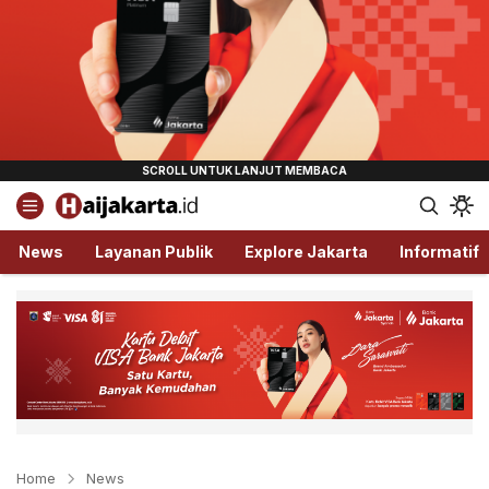
Haijakarta.id
Semua Tentang Jakarta Ada Disini!
News
Layanan Publik
Explore Jakarta
Informatif
Home
News