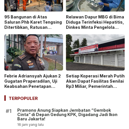
95 Bangunan di Atas
Relawan Dapur MBG di Bima
Saluran Phb Karet Tengsing
Diduga Terinfeksi Hepatitis,
Ditertibkan, Ratusan
Dinkes Minta Pengelola
Petugas Gabungan
Ganti Pekerja yang Reaktif!
Dikerahkan
Febrie Adriansyah Ajukan 2
Setiap Koperasi Merah Putih
Gugatan Praperadilan, Uji
Akan Dapat Fasilitas Senilai
Keabsahan Penetapan
Rp3 Miliar, Pemerintah
Tersangka hingga
Tegaskan Berupa Aset!
Penyitaan Aset!
TERPOPULER
Pramono Anung Siapkan Jembatan “Gembok
#1
Cinta” di Depan Gedung KPK, Digadang Jadi Ikon
Baru Jakarta!
16 jam yang lalu