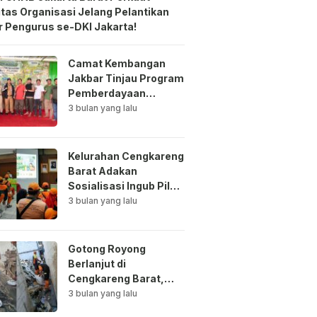
itas Organisasi Jelang Pelantikan
 Pengurus se-DKI Jakarta!
Camat Kembangan
Jakbar Tinjau Program
Pemberdayaan
Lingkungan di Bale
3 bulan yang lalu
Mawar Mewangi RW
03
Kelurahan Cengkareng
Barat Adakan
Sosialisasi Ingub Pilah
Sampah Kepada PPSU
3 bulan yang lalu
dan RPTRA
Gotong Royong
Berlanjut di
Cengkareng Barat,
Saluran Air
3 bulan yang lalu
Dibersihkan untuk