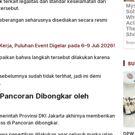
ik terkait legalitas dan standar keselamatan dari
tersebut.
nyeberangan seharusnya disediakan secara resmi
Kerja, Puluhan Event Digelar pada 6–9 Juli 2026!
ikan bahwa langkah tersebut dilakukan karena
SU
elumnya sudah tidak terlihat, jadi ini demi
.
 Pancoran Dibongkar oleh
erintah Provinsi DKI Jakarta akhirnya memberikan
oss di Pancoran dibongkar.
DPW 
a penertiban dilakukan agar seluruh marka jalan