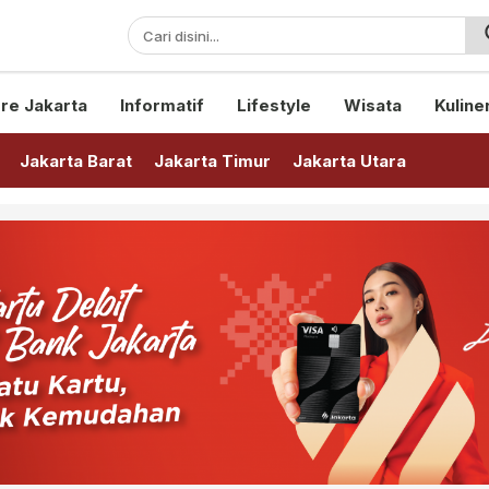
sini!
re Jakarta
Informatif
Lifestyle
Wisata
Kuline
Jakarta Barat
Jakarta Timur
Jakarta Utara