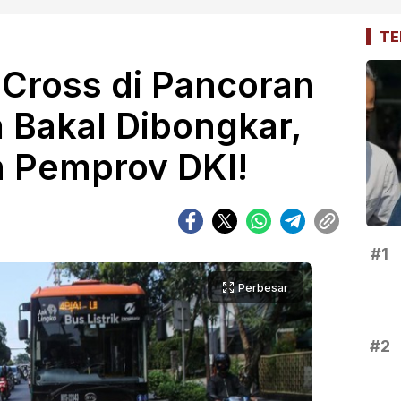
TE
 Cross di Pancoran
 Bakal Dibongkar,
n Pemprov DKI!
#1
Perbesar
#2