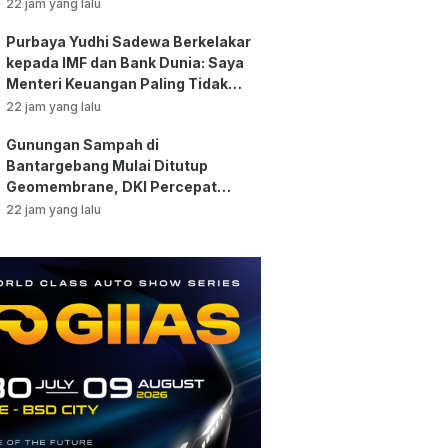
Pengawasan!
22 jam yang lalu
Purbaya Yudhi Sadewa Berkelakar
kepada IMF dan Bank Dunia: Saya
Menteri Keuangan Paling Tidak
Beruntung di Dunia!
22 jam yang lalu
Gunungan Sampah di
Bantargebang Mulai Ditutup
Geomembrane, DKI Percepat
Penghentian Sistem Open
22 jam yang lalu
Dumping!