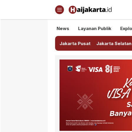
Haijakarta.id
Semua Tentang Jakarta Ada Di
News
Layanan Publik
Explo
Jakarta Pusat
Jakarta Selatan