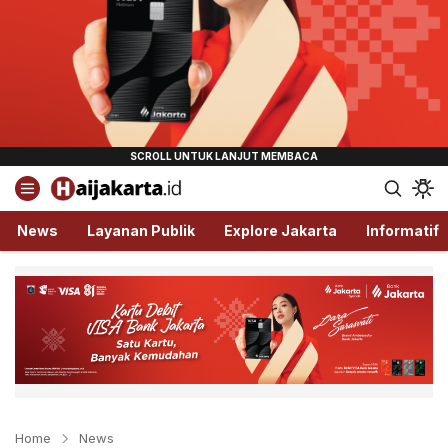
Haijakarta.id
Semua Tentang Jakarta Ada Disini!
News
Layanan Publik
Explore Jakarta
Informatif
Home
News