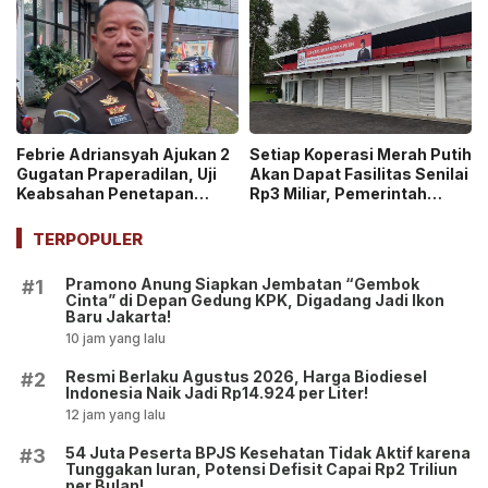
Dikerahkan
Febrie Adriansyah Ajukan 2
Setiap Koperasi Merah Putih
Gugatan Praperadilan, Uji
Akan Dapat Fasilitas Senilai
Keabsahan Penetapan
Rp3 Miliar, Pemerintah
Tersangka hingga
Tegaskan Berupa Aset!
Penyitaan Aset!
TERPOPULER
Pramono Anung Siapkan Jembatan “Gembok
#1
Cinta” di Depan Gedung KPK, Digadang Jadi Ikon
Baru Jakarta!
10 jam yang lalu
Resmi Berlaku Agustus 2026, Harga Biodiesel
#2
Indonesia Naik Jadi Rp14.924 per Liter!
12 jam yang lalu
54 Juta Peserta BPJS Kesehatan Tidak Aktif karena
#3
Tunggakan Iuran, Potensi Defisit Capai Rp2 Triliun
per Bulan!