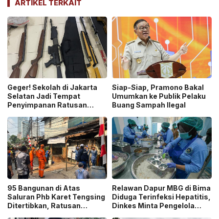
ARTIKEL TERKAIT
Geger! Sekolah di Jakarta
Siap-Siap, Pramono Bakal
Selatan Jadi Tempat
Umumkan ke Publik Pelaku
Penyimpanan Ratusan
Buang Sampah Ilegal
Senjata Api, Polisi Selidiki
Pemilik
95 Bangunan di Atas
Relawan Dapur MBG di Bima
Saluran Phb Karet Tengsing
Diduga Terinfeksi Hepatitis,
Ditertibkan, Ratusan
Dinkes Minta Pengelola
Petugas Gabungan
Ganti Pekerja yang Reaktif!