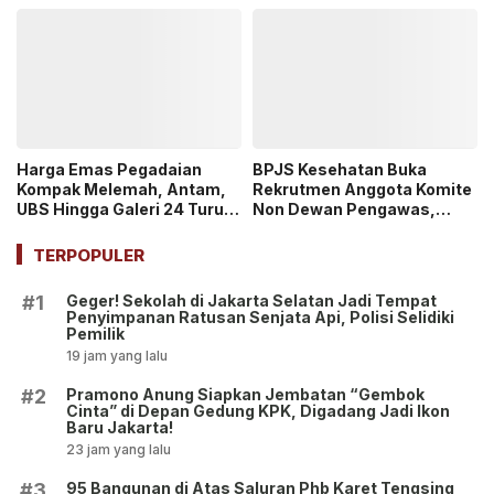
Uang Saku Setara UMP!
Daftarnya
Harga Emas Pegadaian
BPJS Kesehatan Buka
Kompak Melemah, Antam,
Rekrutmen Anggota Komite
UBS Hingga Galeri 24 Turun
Non Dewan Pengawas,
pada 14 Juli 2026
Dibuka hingga 18 Juli 2026!
TERPOPULER
Geger! Sekolah di Jakarta Selatan Jadi Tempat
#1
Penyimpanan Ratusan Senjata Api, Polisi Selidiki
Pemilik
19 jam yang lalu
Pramono Anung Siapkan Jembatan “Gembok
#2
Cinta” di Depan Gedung KPK, Digadang Jadi Ikon
Baru Jakarta!
23 jam yang lalu
95 Bangunan di Atas Saluran Phb Karet Tengsing
#3