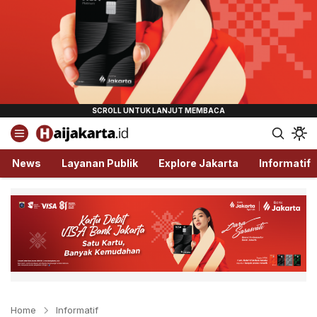
Haijakarta.id
Semua Tentang Jakarta Ada Disini!
News
Layanan Publik
Explore Jakarta
Informatif
Home
Informatif