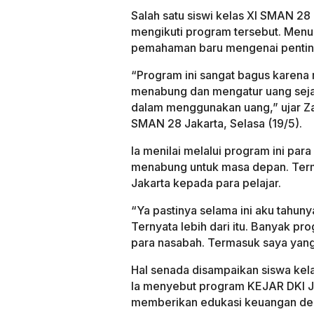
Salah satu siswi kelas XI SMAN 2
mengikuti program tersebut. Menu
pemahaman baru mengenai penting
“Program ini sangat bagus karen
menabung dan mengatur uang sejak s
dalam menggunakan uang,” ujar Zah
SMAN 28 Jakarta, Selasa (19/5).
Ia menilai melalui program ini pa
menabung untuk masa depan. Term
Jakarta kepada para pelajar.
“Ya pastinya selama ini aku tahu
Ternyata lebih dari itu. Banyak p
para nasabah. Termasuk saya yang 
Hal senada disampaikan siswa ke
Ia menyebut program KEJAR DKI J
memberikan edukasi keuangan den