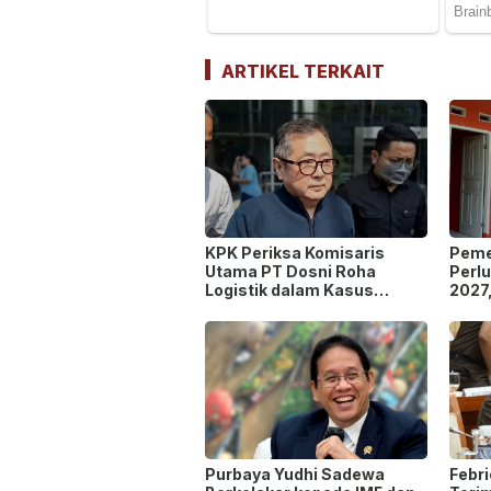
ARTIKEL TERKAIT
KPK Periksa Komisaris
Peme
Utama PT Dosni Roha
Perl
Logistik dalam Kasus
2027
Dugaan Korupsi
Masu
Pengangkutan Bansos!
Peng
Purbaya Yudhi Sadewa
Febr