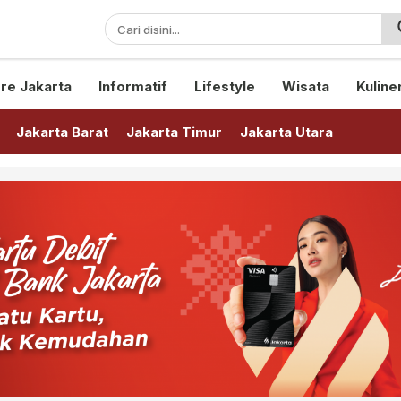
sini!
re Jakarta
Informatif
Lifestyle
Wisata
Kuline
Jakarta Barat
Jakarta Timur
Jakarta Utara