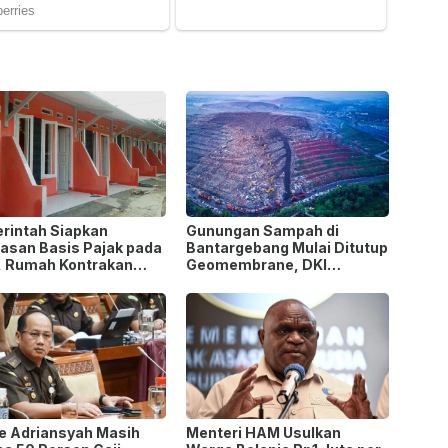
rintah Siapkan
Gunungan Sampah di
uasan Basis Pajak pada
Bantargebang Mulai Ditutup
, Rumah Kontrakan
Geomembrane, DKI
k Potensi
Percepat Penghentian
awasan!
Sistem Open Dumping!
ie Adriansyah Masih
Menteri HAM Usulkan