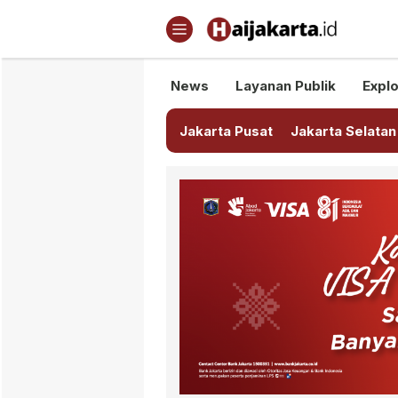
Haijakarta.id
Semua Tentang Jakarta Ada Di
News
Layanan Publik
Explo
Jakarta Pusat
Jakarta Selatan