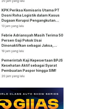
Kontra!
20 jam yang lalu
KPK Periksa Komisaris Utama PT
Dosni Roha Logistik dalam Kasus
Dugaan Korupsi Pengangkutan
Bansos!
13 jam yang lalu
Febrie Adriansyah Masih Terima 50
Persen Gaji Pokok Usai
Dinonaktifkan sebagai Jaksa,
Tunjangan ASN Dihentikan!
19 jam yang lalu
Pemerintah Kaji Kepesertaan BPJS
Kesehatan Aktif sebagai Syarat
Pembuatan Paspor hingga SIM!
20 jam yang lalu