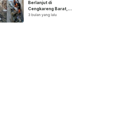
Berlanjut di
Cengkareng Barat,
Saluran Air
3 bulan yang lalu
Dibersihkan untuk
Antisipasi Genangan