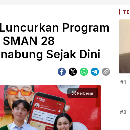
TE
 Luncurkan Program
a SMAN 28
abung Sejak Dini
#1
Perbesar
#2