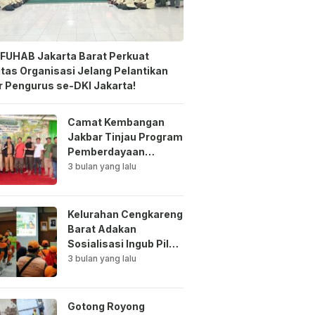
FUHAB Jakarta Barat Perkuat
itas Organisasi Jelang Pelantikan
 Pengurus se-DKI Jakarta!
Camat Kembangan
Jakbar Tinjau Program
Pemberdayaan
Lingkungan di Bale
3 bulan yang lalu
Mawar Mewangi RW
03
Kelurahan Cengkareng
Barat Adakan
Sosialisasi Ingub Pilah
Sampah Kepada PPSU
3 bulan yang lalu
dan RPTRA
Gotong Royong