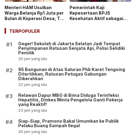
Menteri HAM Usulkan
Pemerintah Kaji
Warga Belanja Rp1 Juta per
Kepesertaan BPJS
Bulan di Koperasi Desa, Tuai
Kesehatan Aktif sebagai
Pro dan Kontra!
Syarat Pembuatan Paspor
hingga SIM!
TERPOPULER
Geger! Sekolah di Jakarta Selatan Jadi Tempat
#1
Penyimpanan Ratusan Senjata Api, Polisi Selidiki
Pemilik
20 jam yang lalu
95 Bangunan di Atas Saluran Phb Karet Tengsing
#2
Ditertibkan, Ratusan Petugas Gabungan
Dikerahkan
22 jam yang lalu
Relawan Dapur MBG di Bima Diduga Terinfeksi
#3
Hepatitis, Dinkes Minta Pengelola Ganti Pekerja
yang Reaktif!
23 jam yang lalu
Siap-Siap, Pramono Bakal Umumkan ke Publik
#4
Pelaku Buang Sampah Ilegal
20 jam yang lalu