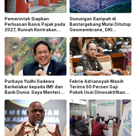
Pemerintah Siapkan
Gunungan Sampah di
Perluasan Basis Pajak pada
Bantargebang Mulai Ditutup
2027, Rumah Kontrakan
Geomembrane, DKI
Masuk Potensi
Percepat Penghentian
Pengawasan!
Sistem Open Dumping!
Purbaya Yudhi Sadewa
Febrie Adriansyah Masih
Berkelakar kepada IMF dan
Terima 50 Persen Gaji
Bank Dunia: Saya Menteri
Pokok Usai Dinonaktifkan
Keuangan Paling Tidak
sebagai Jaksa, Tunjangan
Beruntung di Dunia!
ASN Dihentikan!