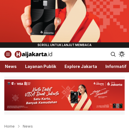
Haijakarta.id
Semua Tentang Jakarta Ada Disini!
News
Layanan Publik
Explore Jakarta
Informatif
Home
News