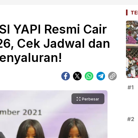
TE
I YAPI Resmi Cair
26, Cek Jadwal dan
enyaluran!
#1
Perbesar
#2