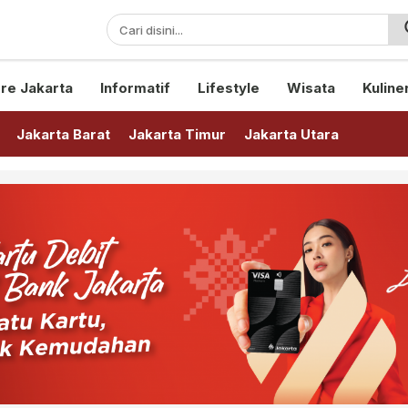
sini!
re Jakarta
Informatif
Lifestyle
Wisata
Kuline
Jakarta Barat
Jakarta Timur
Jakarta Utara