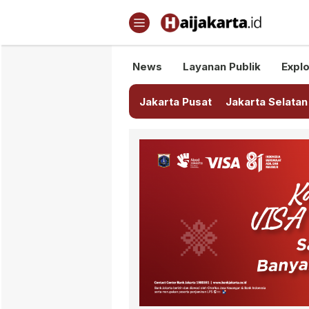
Haijakarta.id
Semua Tentang Jakarta Ada Di
News
Layanan Publik
Explo
Jakarta Pusat
Jakarta Selatan