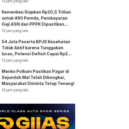
13 jam yang lalu
Kemenkeu Siapkan Rp20,5 Triliun
untuk 490 Pemda, Pembayaran
Gaji ASN dan PPPK Dipastikan
Tetap Berjalan!
12 jam yang lalu
54 Juta Peserta BPJS Kesehatan
Tidak Aktif karena Tunggakan
Iuran, Potensi Defisit Capai Rp2
Triliun per Bulan!
13 jam yang lalu
Menko Polkam Pastikan Pagar di
Sejumlah Mal Telah Dibongkar,
Masyarakat Diminta Tetap Tenang!
12 jam yang lalu