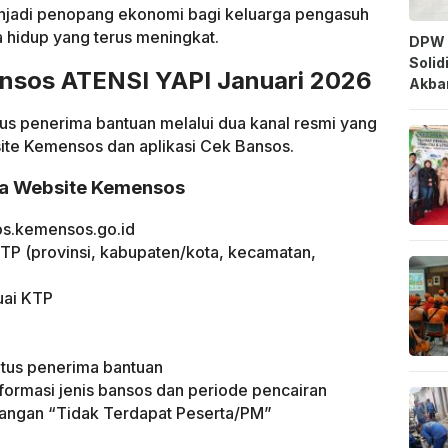
njadi penopang ekonomi bagi keluarga pengasuh
a hidup yang terus meningkat.
DPW 
Solid
nsos ATENSI YAPI Januari 2026
Akbar
us penerima bantuan melalui dua kanal resmi yang
site Kemensos dan aplikasi Cek Bansos.
via Website Kemensos
os.kemensos.go.id
 KTP (provinsi, kabupaten/kota, kecamatan,
uai KTP
tus penerima bantuan
nformasi jenis bansos dan periode pencairan
erangan “Tidak Terdapat Peserta/PM”