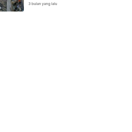
Saluran Air
3 bulan yang lalu
Dibersihkan untuk
Antisipasi Genangan