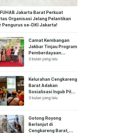
FUHAB Jakarta Barat Perkuat
itas Organisasi Jelang Pelantikan
 Pengurus se-DKI Jakarta!
Camat Kembangan
Jakbar Tinjau Program
Pemberdayaan
Lingkungan di Bale
3 bulan yang lalu
Mawar Mewangi RW
03
Kelurahan Cengkareng
Barat Adakan
Sosialisasi Ingub Pilah
Sampah Kepada PPSU
3 bulan yang lalu
dan RPTRA
Gotong Royong
Berlanjut di
Cengkareng Barat,