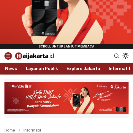
Haijakarta.id
Semua Tentang Jakarta Ada Disini!
News
Layanan Publik
Explore Jakarta
Informatif
Home
Informatif