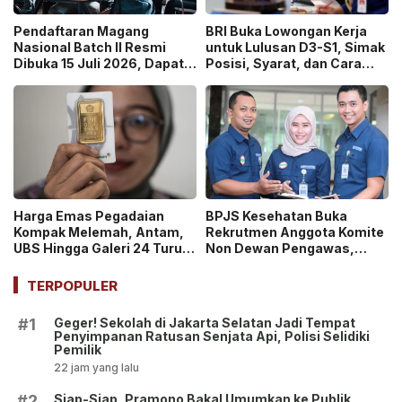
Pendaftaran Magang
BRI Buka Lowongan Kerja
Nasional Batch II Resmi
untuk Lulusan D3-S1, Simak
Dibuka 15 Juli 2026, Dapat
Posisi, Syarat, dan Cara
Uang Saku Setara UMP!
Daftarnya
Harga Emas Pegadaian
BPJS Kesehatan Buka
Kompak Melemah, Antam,
Rekrutmen Anggota Komite
UBS Hingga Galeri 24 Turun
Non Dewan Pengawas,
pada 14 Juli 2026
Dibuka hingga 18 Juli 2026!
TERPOPULER
Geger! Sekolah di Jakarta Selatan Jadi Tempat
#1
Penyimpanan Ratusan Senjata Api, Polisi Selidiki
Pemilik
22 jam yang lalu
Siap-Siap, Pramono Bakal Umumkan ke Publik
#2