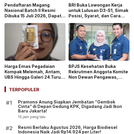
Pendaftaran Magang
BRI Buka Lowongan Kerja
Nasional Batch II Resmi
untuk Lulusan D3-S1, Simak
Dibuka 15 Juli 2026, Dapat
Posisi, Syarat, dan Cara
Uang Saku Setara UMP!
Daftarnya
Harga Emas Pegadaian
BPJS Kesehatan Buka
Kompak Melemah, Antam,
Rekrutmen Anggota Komite
UBS Hingga Galeri 24 Turun
Non Dewan Pengawas,
pada 14 Juli 2026
Dibuka hingga 18 Juli 2026!
TERPOPULER
Pramono Anung Siapkan Jembatan “Gembok
#1
Cinta” di Depan Gedung KPK, Digadang Jadi Ikon
Baru Jakarta!
15 jam yang lalu
Resmi Berlaku Agustus 2026, Harga Biodiesel
#2
Indonesia Naik Jadi Rp14.924 per Liter!