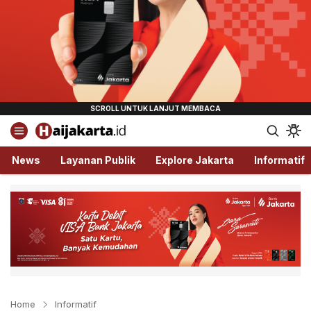
Haijakarta.id
Semua Tentang Jakarta Ada Disini!
News
Layanan Publik
Explore Jakarta
Informatif
Home
Informatif