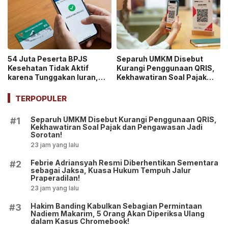
54 Juta Peserta BPJS
Separuh UMKM Disebut
Kesehatan Tidak Aktif
Kurangi Penggunaan QRIS,
karena Tunggakan Iuran,
Kekhawatiran Soal Pajak
Potensi Defisit Capai Rp2
dan Pengawasan Jadi
Triliun per Bulan!
Sorotan!
TERPOPULER
Separuh UMKM Disebut Kurangi Penggunaan QRIS,
#1
Kekhawatiran Soal Pajak dan Pengawasan Jadi
Sorotan!
23 jam yang lalu
Febrie Adriansyah Resmi Diberhentikan Sementara
#2
sebagai Jaksa, Kuasa Hukum Tempuh Jalur
Praperadilan!
23 jam yang lalu
Hakim Banding Kabulkan Sebagian Permintaan
#3
Nadiem Makarim, 5 Orang Akan Diperiksa Ulang
dalam Kasus Chromebook!