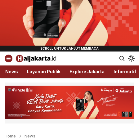
Haijakarta.id
Semua Tentang Jakarta Ada Disini!
News
Layanan Publik
Explore Jakarta
Informatif
Home
News