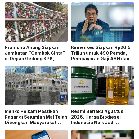
Pramono Anung Siapkan
Kemenkeu Siapkan Rp20,5
Jembatan “Gembok Cinta”
Triliun untuk 490 Pemda,
di Depan Gedung KPK,
Pembayaran Gaji ASN dan
Digadang Jadi Ikon Baru
PPPK Dipastikan Tetap
Jakarta!
Berjalan!
Menko Polkam Pastikan
Resmi Berlaku Agustus
Pagar di Sejumlah Mal Telah
2026, Harga Biodiesel
Dibongkar, Masyarakat
Indonesia Naik Jadi
Diminta Tetap Tenang!
Rp14.924 per Liter!