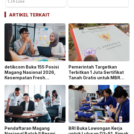
ARTIKEL TERKAIT
detikcom Buka 155 Posisi
Pemerintah Targetkan
Magang Nasional 2026,
Terbitkan 1 Juta Sertifikat
Kesempatan Fresh
Tanah Gratis untuk MBR
Graduate Belajar di Industri
pada 2026, Cek Syaratnya!
Media Digital!
Pendaftaran Magang
BRI Buka Lowongan Kerja
Nasional Batch II Resmi
untuk Lulusan D3-S1, Simak