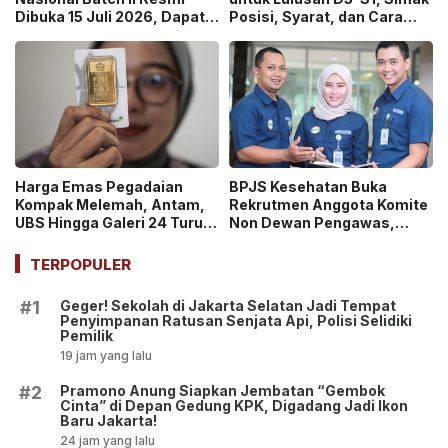
Dibuka 15 Juli 2026, Dapat
Posisi, Syarat, dan Cara
Uang Saku Setara UMP!
Daftarnya
Harga Emas Pegadaian
BPJS Kesehatan Buka
Kompak Melemah, Antam,
Rekrutmen Anggota Komite
UBS Hingga Galeri 24 Turun
Non Dewan Pengawas,
pada 14 Juli 2026
Dibuka hingga 18 Juli 2026!
TERPOPULER
Geger! Sekolah di Jakarta Selatan Jadi Tempat
#1
Penyimpanan Ratusan Senjata Api, Polisi Selidiki
Pemilik
19 jam yang lalu
Pramono Anung Siapkan Jembatan “Gembok
#2
Cinta” di Depan Gedung KPK, Digadang Jadi Ikon
Baru Jakarta!
24 jam yang lalu