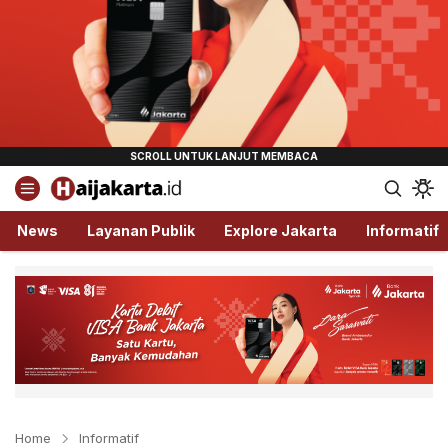
Haijakarta.id
Semua Tentang Jakarta Ada Disini!
News
Layanan Publik
Explore Jakarta
Informatif
Home
Informatif