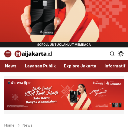
Haijakarta.id
Semua Tentang Jakarta Ada Disini!
News
Layanan Publik
Explore Jakarta
Informatif
Home
News