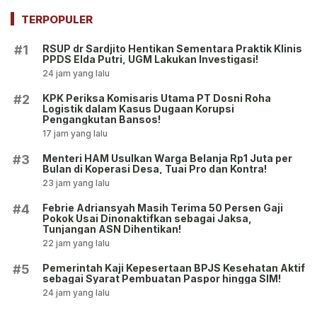
sebagai Jaksa, Tunjangan
Pro dan Kontra!
ASN Dihentikan!
TERPOPULER
RSUP dr Sardjito Hentikan Sementara Praktik Klinis
#1
PPDS Elda Putri, UGM Lakukan Investigasi!
24 jam yang lalu
KPK Periksa Komisaris Utama PT Dosni Roha
#2
Logistik dalam Kasus Dugaan Korupsi
Pengangkutan Bansos!
17 jam yang lalu
Menteri HAM Usulkan Warga Belanja Rp1 Juta per
#3
Bulan di Koperasi Desa, Tuai Pro dan Kontra!
23 jam yang lalu
Febrie Adriansyah Masih Terima 50 Persen Gaji
#4
Pokok Usai Dinonaktifkan sebagai Jaksa,
Tunjangan ASN Dihentikan!
22 jam yang lalu
Pemerintah Kaji Kepesertaan BPJS Kesehatan Aktif
#5
sebagai Syarat Pembuatan Paspor hingga SIM!
24 jam yang lalu