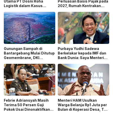
Utama PT Dosni Roha
Perluasan Basis Pajak pada
Logistik dalam Kasus
2027, Rumah Kontrakan
Dugaan Korupsi
Masuk Potensi
Pengangkutan Bansos!
Pengawasan!
Gunungan Sampah di
Purbaya Yudhi Sadewa
Bantargebang Mulai Ditutup
Berkelakar kepada IMF dan
Geomembrane, DKI
Bank Dunia: Saya Menteri
Percepat Penghentian
Keuangan Paling Tidak
Sistem Open Dumping!
Beruntung di Dunia!
Febrie Adriansyah Masih
Menteri HAM Usulkan
Terima 50 Persen Gaji
Warga Belanja Rp1 Juta per
Pokok Usai Dinonaktifkan
Bulan di Koperasi Desa, Tuai