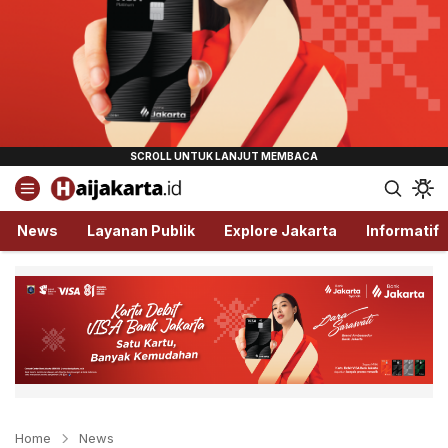
Haijakarta.id
Semua Tentang Jakarta Ada Disini!
News
Layanan Publik
Explore Jakarta
Informatif
Home
News