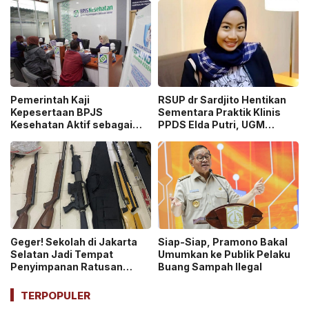
ASN Dihentikan!
Pemerintah Kaji
RSUP dr Sardjito Hentikan
Kepesertaan BPJS
Sementara Praktik Klinis
Kesehatan Aktif sebagai
PPDS Elda Putri, UGM
Syarat Pembuatan Paspor
Lakukan Investigasi!
hingga SIM!
Geger! Sekolah di Jakarta
Siap-Siap, Pramono Bakal
Selatan Jadi Tempat
Umumkan ke Publik Pelaku
Penyimpanan Ratusan
Buang Sampah Ilegal
Senjata Api, Polisi Selidiki
Pemilik
TERPOPULER