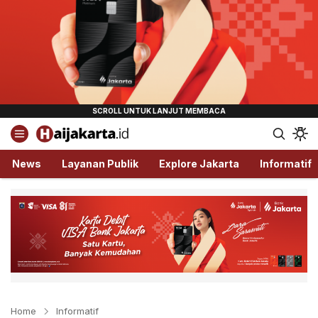
Haijakarta.id
Semua Tentang Jakarta Ada Disini!
News
Layanan Publik
Explore Jakarta
Informatif
Home
Informatif