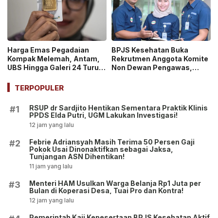
Harga Emas Pegadaian
BPJS Kesehatan Buka
Kompak Melemah, Antam,
Rekrutmen Anggota Komite
UBS Hingga Galeri 24 Turun
Non Dewan Pengawas,
pada 14 Juli 2026
Dibuka hingga 18 Juli 2026!
TERPOPULER
RSUP dr Sardjito Hentikan Sementara Praktik Klinis
#1
PPDS Elda Putri, UGM Lakukan Investigasi!
12 jam yang lalu
Febrie Adriansyah Masih Terima 50 Persen Gaji
#2
Pokok Usai Dinonaktifkan sebagai Jaksa,
Tunjangan ASN Dihentikan!
11 jam yang lalu
Menteri HAM Usulkan Warga Belanja Rp1 Juta per
#3
Bulan di Koperasi Desa, Tuai Pro dan Kontra!
12 jam yang lalu
Pemerintah Kaji Kepesertaan BPJS Kesehatan Aktif