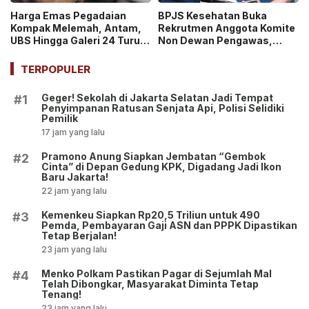
Harga Emas Pegadaian
BPJS Kesehatan Buka
Kompak Melemah, Antam,
Rekrutmen Anggota Komite
UBS Hingga Galeri 24 Turun
Non Dewan Pengawas,
pada 14 Juli 2026
Dibuka hingga 18 Juli 2026!
TERPOPULER
Geger! Sekolah di Jakarta Selatan Jadi Tempat
#1
Penyimpanan Ratusan Senjata Api, Polisi Selidiki
Pemilik
17 jam yang lalu
Pramono Anung Siapkan Jembatan “Gembok
#2
Cinta” di Depan Gedung KPK, Digadang Jadi Ikon
Baru Jakarta!
22 jam yang lalu
Kemenkeu Siapkan Rp20,5 Triliun untuk 490
#3
Pemda, Pembayaran Gaji ASN dan PPPK Dipastikan
Tetap Berjalan!
23 jam yang lalu
Menko Polkam Pastikan Pagar di Sejumlah Mal
#4
Telah Dibongkar, Masyarakat Diminta Tetap
Tenang!
23 jam yang lalu