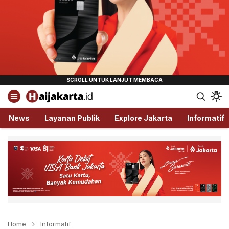
Haijakarta.id
Semua Tentang Jakarta Ada Disini!
News
Layanan Publik
Explore Jakarta
Informatif
Home
Informatif