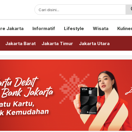
sini!
re Jakarta
Informatif
Lifestyle
Wisata
Kuline
Jakarta Barat
Jakarta Timur
Jakarta Utara