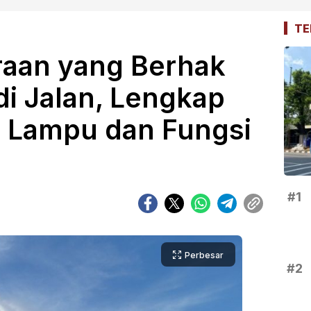
TE
raan yang Berhak
di Jalan, Lengkap
s Lampu dan Fungsi
#1
Perbesar
#2