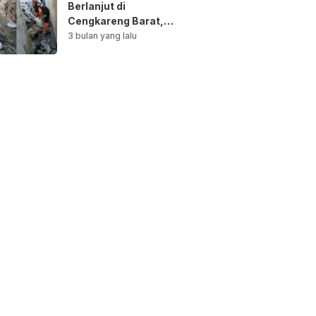
Berlanjut di
Cengkareng Barat,
Saluran Air
3 bulan yang lalu
Dibersihkan untuk
Antisipasi Genangan