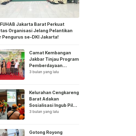
FUHAB Jakarta Barat Perkuat
itas Organisasi Jelang Pelantikan
 Pengurus se-DKI Jakarta!
Camat Kembangan
Jakbar Tinjau Program
Pemberdayaan
Lingkungan di Bale
3 bulan yang lalu
Mawar Mewangi RW
03
Kelurahan Cengkareng
Barat Adakan
Sosialisasi Ingub Pilah
Sampah Kepada PPSU
3 bulan yang lalu
dan RPTRA
Gotong Royong