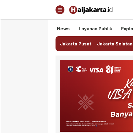
Haijakarta.id
Semua Tentang Jakarta Ada Di
News
Layanan Publik
Explo
Jakarta Pusat
Jakarta Selatan