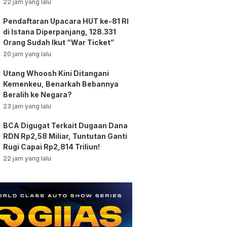
vs AC Milan
22 jam yang lalu
Pendaftaran Upacara HUT ke-81 RI
di Istana Diperpanjang, 128.331
Orang Sudah Ikut “War Ticket”
20 jam yang lalu
Utang Whoosh Kini Ditangani
Kemenkeu, Benarkah Bebannya
Beralih ke Negara?
23 jam yang lalu
BCA Digugat Terkait Dugaan Dana
RDN Rp2,58 Miliar, Tuntutan Ganti
Rugi Capai Rp2,814 Triliun!
22 jam yang lalu