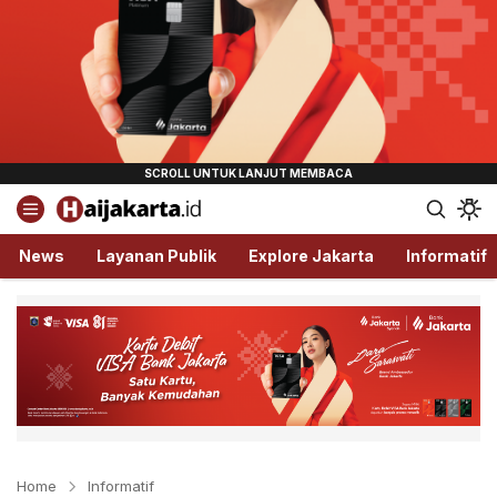
Haijakarta.id
Semua Tentang Jakarta Ada Disini!
News
Layanan Publik
Explore Jakarta
Informatif
Home
Informatif