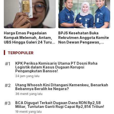
Harga Emas Pegadaian
BPJS Kesehatan Buka
Kompak Melemah, Antam,
Rekrutmen Anggota Komite
UBS Hingga Galeri 24 Turun
Non Dewan Pengawas,
pada 14 Juli 2026
Dibuka hingga 18 Juli 2026!
TERPOPULER
KPK Periksa Komisaris Utama PT Dosni Roha
#1
Logistik dalam Kasus Dugaan Korupsi
Pengangkutan Bansos!
24 jam yang lalu
Utang Whoosh Kini Ditangani Kemenkeu, Benarkah
#2
Bebannya Beralih ke Negara?
36 menit yang lalu
BCA Digugat Terkait Dugaan Dana RDN Rp2,58
#3
Miliar, Tuntutan Ganti Rugi Capai Rp2,814 Triliun!
19 menit yang lalu