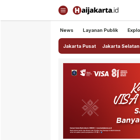
Haijakarta.id
Semua Tentang Jakarta Ada Di
News
Layanan Publik
Explo
Jakarta Pusat
Jakarta Selatan