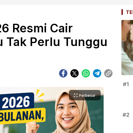
TE
26 Resmi Cair
u Tak Perlu Tunggu
#1
Perbesar
#2