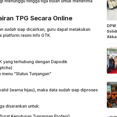
 lagi menunggu hingga tiga bulan untuk menerima
airan TPG Secara Online
DPW 
n sudah siap dicairkan, guru dapat melakukan
Solid
 platform resmi Info GTK.
Akbar
K yang terhubung dengan Dapodik
ptcha)
h menu “Status Tunjangan”
valid (warna hijau), maka data sudah siap diproses
uga disarankan untuk:
rat Keputusan Tunjangan Profesi)