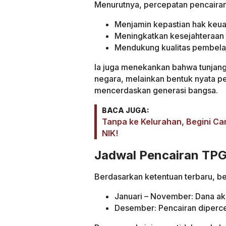
Menurutnya, percepatan pencairan
Menjamin kepastian hak keu
Meningkatkan kesejahteraan 
Mendukung kualitas pembelaj
Ia juga menekankan bahwa tunjang
negara, melainkan bentuk nyata p
mencerdaskan generasi bangsa.
BACA JUGA:
Tanpa ke Kelurahan, Begini Ca
NIK!
Jadwal Pencairan TP
Berdasarkan ketentuan terbaru, b
Januari – November: Dana aka
Desember: Pencairan dipercep