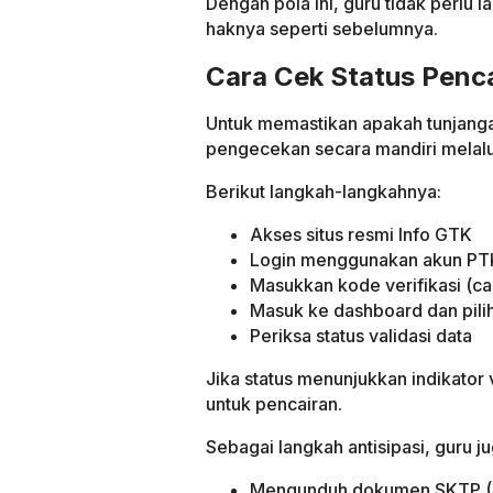
Dengan pola ini, guru tidak perlu
haknya seperti sebelumnya.
Cara Cek Status Penc
Untuk memastikan apakah tunjanga
pengecekan secara mandiri melalui
Berikut langkah-langkahnya:
Akses situs resmi Info GTK
Login menggunakan akun PT
Masukkan kode verifikasi (ca
Masuk ke dashboard dan pili
Periksa status validasi data
Jika status menunjukkan indikator 
untuk pencairan.
Sebagai langkah antisipasi, guru j
Mengunduh dokumen SKTP (Su