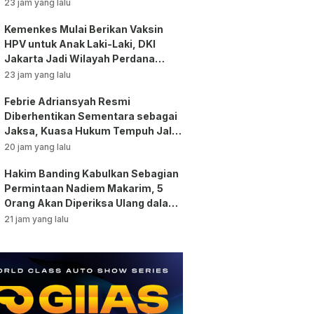
Chaerawan Jadi Sorotan Publik!
23 jam yang lalu
Kemenkes Mulai Berikan Vaksin
HPV untuk Anak Laki-Laki, DKI
Jakarta Jadi Wilayah Perdana
Program BIAS 2026
23 jam yang lalu
Febrie Adriansyah Resmi
Diberhentikan Sementara sebagai
Jaksa, Kuasa Hukum Tempuh Jalur
Praperadilan!
20 jam yang lalu
Hakim Banding Kabulkan Sebagian
Permintaan Nadiem Makarim, 5
Orang Akan Diperiksa Ulang dalam
Kasus Chromebook!
21 jam yang lalu