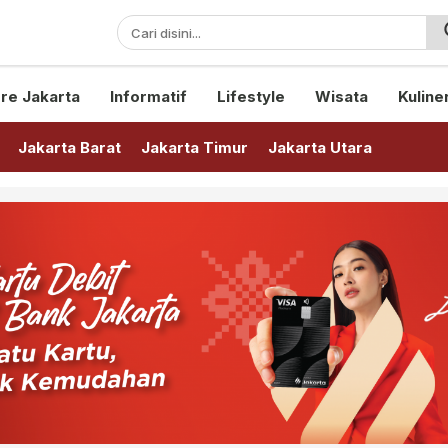
sini!
re Jakarta
Informatif
Lifestyle
Wisata
Kuline
Jakarta Barat
Jakarta Timur
Jakarta Utara