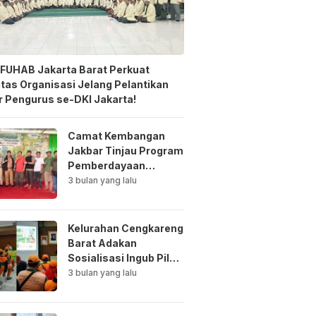
FUHAB Jakarta Barat Perkuat
itas Organisasi Jelang Pelantikan
 Pengurus se-DKI Jakarta!
Camat Kembangan
Jakbar Tinjau Program
Pemberdayaan
Lingkungan di Bale
3 bulan yang lalu
Mawar Mewangi RW
03
Kelurahan Cengkareng
Barat Adakan
Sosialisasi Ingub Pilah
Sampah Kepada PPSU
3 bulan yang lalu
dan RPTRA