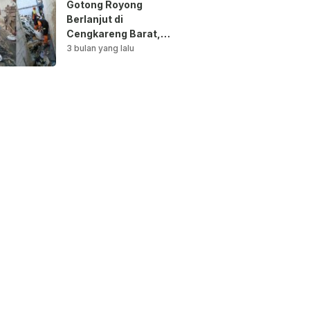
Gotong Royong
Berlanjut di
Cengkareng Barat,
Saluran Air
3 bulan yang lalu
Dibersihkan untuk
Antisipasi Genangan