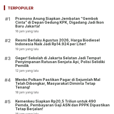
Tersangka hingga
Tegaskan Berupa Aset!
Penyitaan Aset!
TERPOPULER
Pramono Anung Siapkan Jembatan “Gembok
#1
Cinta” di Depan Gedung KPK, Digadang Jadi Ikon
Baru Jakarta!
16 jam yang lalu
Resmi Berlaku Agustus 2026, Harga Biodiesel
#2
Indonesia Naik Jadi Rp14.924 per Liter!
19 jam yang lalu
Geger! Sekolah di Jakarta Selatan Jadi Tempat
#3
Penyimpanan Ratusan Senjata Api, Polisi Selidiki
Pemilik
12 jam yang lalu
Menko Polkam Pastikan Pagar di Sejumlah Mal
#4
Telah Dibongkar, Masyarakat Diminta Tetap
Tenang!
18 jam yang lalu
Kemenkeu Siapkan Rp20,5 Triliun untuk 490
#5
Pemda, Pembayaran Gaji ASN dan PPPK Dipastikan
Tetap Berjalan!
18 jam yang lalu