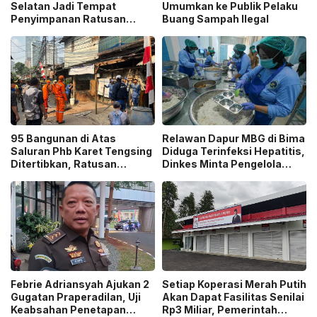
Selatan Jadi Tempat
Umumkan ke Publik Pelaku
Penyimpanan Ratusan
Buang Sampah Ilegal
Senjata Api, Polisi Selidiki
Pemilik
95 Bangunan di Atas
Relawan Dapur MBG di Bima
Saluran Phb Karet Tengsing
Diduga Terinfeksi Hepatitis,
Ditertibkan, Ratusan
Dinkes Minta Pengelola
Petugas Gabungan
Ganti Pekerja yang Reaktif!
Dikerahkan
Febrie Adriansyah Ajukan 2
Setiap Koperasi Merah Putih
Gugatan Praperadilan, Uji
Akan Dapat Fasilitas Senilai
Keabsahan Penetapan
Rp3 Miliar, Pemerintah