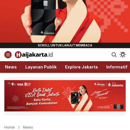
Haijakarta.id
Semua Tentang Jakarta Ada Disini!
News
Layanan Publik
Explore Jakarta
Informatif
Home
News