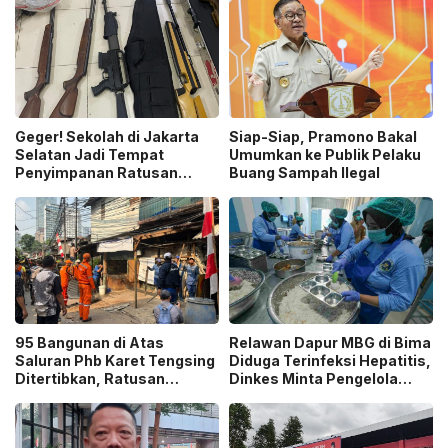
Geger! Sekolah di Jakarta
Siap-Siap, Pramono Bakal
Selatan Jadi Tempat
Umumkan ke Publik Pelaku
Penyimpanan Ratusan
Buang Sampah Ilegal
Senjata Api, Polisi Selidiki
Pemilik
95 Bangunan di Atas
Relawan Dapur MBG di Bima
Saluran Phb Karet Tengsing
Diduga Terinfeksi Hepatitis,
Ditertibkan, Ratusan
Dinkes Minta Pengelola
Petugas Gabungan
Ganti Pekerja yang Reaktif!
Dikerahkan