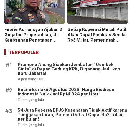
Febrie Adriansyah Ajukan 2
Setiap Koperasi Merah Putih
Gugatan Praperadilan, Uji
Akan Dapat Fasilitas Senilai
Keabsahan Penetapan
Rp3 Miliar, Pemerintah
Tersangka hingga
Tegaskan Berupa Aset!
Penyitaan Aset!
TERPOPULER
Pramono Anung Siapkan Jembatan “Gembok
#1
Cinta” di Depan Gedung KPK, Digadang Jadi Ikon
Baru Jakarta!
9 jam yang lalu
Resmi Berlaku Agustus 2026, Harga Biodiesel
#2
Indonesia Naik Jadi Rp14.924 per Liter!
11 jam yang lalu
54 Juta Peserta BPJS Kesehatan Tidak Aktif karena
#3
Tunggakan Iuran, Potensi Defisit Capai Rp2 Triliun
per Bulan!
11 jam yang lalu