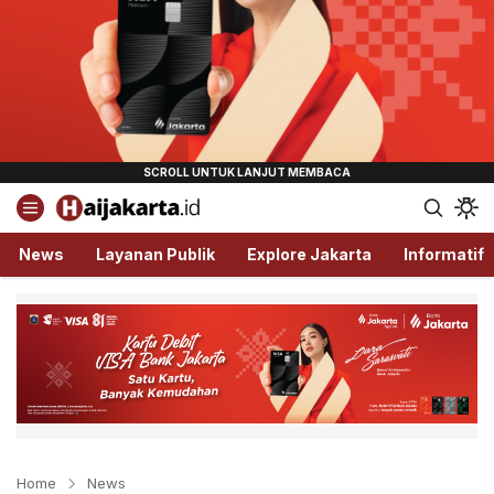
Haijakarta.id
Semua Tentang Jakarta Ada Disini!
News
Layanan Publik
Explore Jakarta
Informatif
Home
News