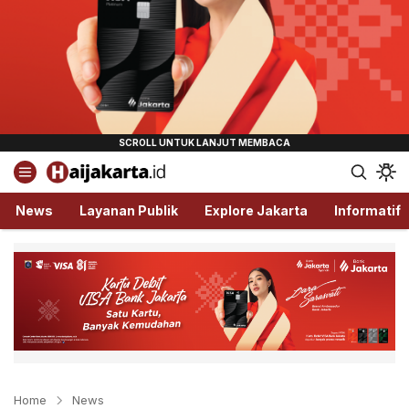
Haijakarta.id
Semua Tentang Jakarta Ada Disini!
News
Layanan Publik
Explore Jakarta
Informatif
Home
News