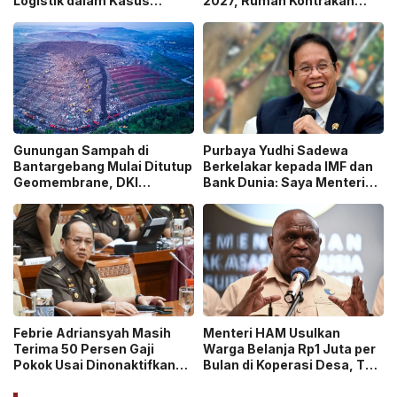
Logistik dalam Kasus
2027, Rumah Kontrakan
Dugaan Korupsi
Masuk Potensi
Pengangkutan Bansos!
Pengawasan!
Gunungan Sampah di
Purbaya Yudhi Sadewa
Bantargebang Mulai Ditutup
Berkelakar kepada IMF dan
Geomembrane, DKI
Bank Dunia: Saya Menteri
Percepat Penghentian
Keuangan Paling Tidak
Sistem Open Dumping!
Beruntung di Dunia!
Febrie Adriansyah Masih
Menteri HAM Usulkan
Terima 50 Persen Gaji
Warga Belanja Rp1 Juta per
Pokok Usai Dinonaktifkan
Bulan di Koperasi Desa, Tuai
sebagai Jaksa, Tunjangan
Pro dan Kontra!
ASN Dihentikan!