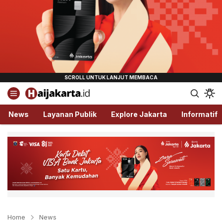
Haijakarta.id
Semua Tentang Jakarta Ada Disini!
News
Layanan Publik
Explore Jakarta
Informatif
Home
News