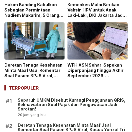
Hakim Banding Kabulkan
Kemenkes Mulai Berikan
Sebagian Permintaan
Vaksin HPV untuk Anak
Nadiem Makarim, 5 Orang
Laki-Laki, DKI Jakarta Jadi
Akan Diperiksa Ulang dalam
Wilayah Perdana Program
Kasus Chromebook!
BIAS 2026
Deretan Tenaga Kesehatan
WFH ASN Sehari Sepekan
Minta Maaf Usai Komentar
Diperpanjang hingga Akhir
Soal Pasien BPJS Viral,
September 2026,
Kasus Yurizal Tri
Pemerintah Klaim Kinerja
Chaerawan Jadi Sorotan
Tetap Optimal
TERPOPULER
Publik!
Separuh UMKM Disebut Kurangi Penggunaan QRIS,
#1
Kekhawatiran Soal Pajak dan Pengawasan Jadi
Sorotan!
20 jam yang lalu
Deretan Tenaga Kesehatan Minta Maaf Usai
#2
Komentar Soal Pasien BPJS Viral, Kasus Yurizal Tri