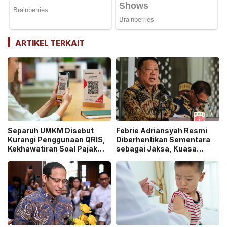
ARTIKEL TERKAIT
Separuh UMKM Disebut
Febrie Adriansyah Resmi
Kurangi Penggunaan QRIS,
Diberhentikan Sementara
Kekhawatiran Soal Pajak
sebagai Jaksa, Kuasa
dan Pengawasan Jadi
Hukum Tempuh Jalur
Sorotan!
Praperadilan!