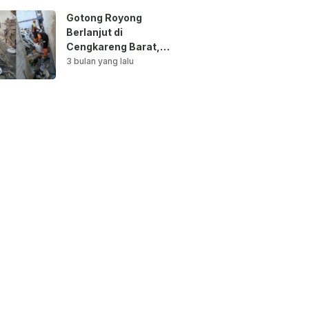
Gotong Royong
Berlanjut di
Cengkareng Barat,
Saluran Air
3 bulan yang lalu
Dibersihkan untuk
Antisipasi Genangan