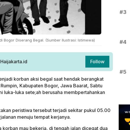
#3
di Bogor Diserang Begal. (Sumber Ilustrasi: Istimewa)
#4
aijakarta.id
Follow
#5
enjadi korban aksi begal saat hendak berangkat
n Rumpin, Kabupaten Bogor, Jawa Baarat, Sabtu
mi luka-luka sete;ah berusaha membpertahankan
an peristiwa tersebut terjadi sekitar pukul 05.00
jalanan menuju tempat kerjanya.
 korban mau bekerja, di tengah jalan dicegat dua