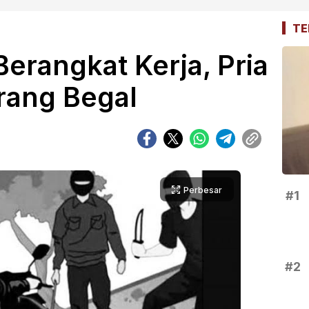
TE
Berangkat Kerja, Pria
rang Begal
Perbesar
#1
#2