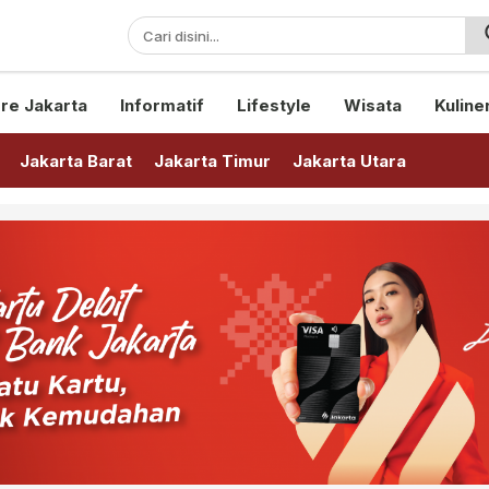
sini!
re Jakarta
Informatif
Lifestyle
Wisata
Kuline
Jakarta Barat
Jakarta Timur
Jakarta Utara