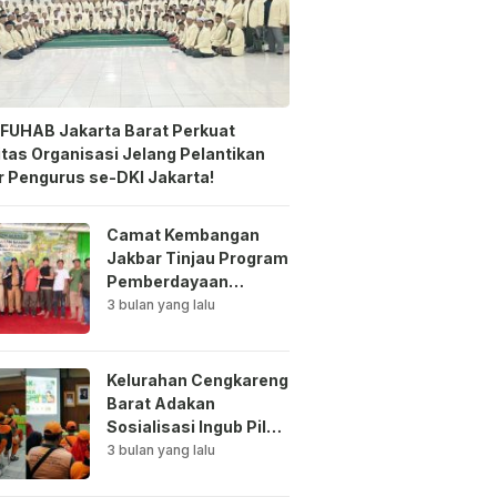
FUHAB Jakarta Barat Perkuat
itas Organisasi Jelang Pelantikan
 Pengurus se-DKI Jakarta!
Camat Kembangan
Jakbar Tinjau Program
Pemberdayaan
Lingkungan di Bale
3 bulan yang lalu
Mawar Mewangi RW
03
Kelurahan Cengkareng
Barat Adakan
Sosialisasi Ingub Pilah
Sampah Kepada PPSU
3 bulan yang lalu
dan RPTRA