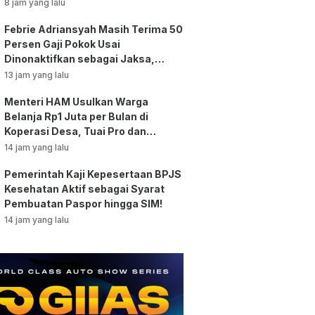
Bansos!
8 jam yang lalu
Febrie Adriansyah Masih Terima 50
Persen Gaji Pokok Usai
Dinonaktifkan sebagai Jaksa,
Tunjangan ASN Dihentikan!
13 jam yang lalu
Menteri HAM Usulkan Warga
Belanja Rp1 Juta per Bulan di
Koperasi Desa, Tuai Pro dan
Kontra!
14 jam yang lalu
Pemerintah Kaji Kepesertaan BPJS
Kesehatan Aktif sebagai Syarat
Pembuatan Paspor hingga SIM!
14 jam yang lalu