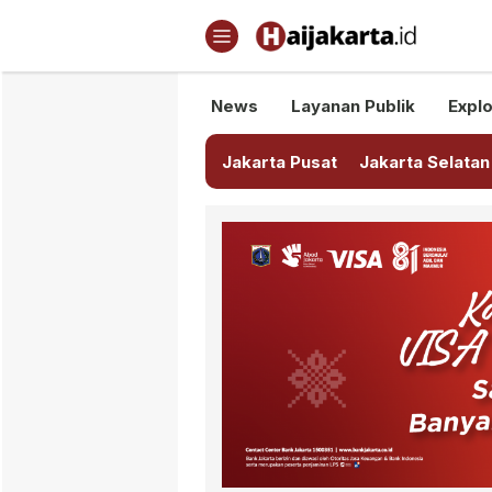
Haijakarta.id
Semua Tentang Jakarta Ada Di
News
Layanan Publik
Explo
Jakarta Pusat
Jakarta Selatan