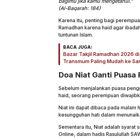
bagimu jika kamu mengetahui.”
(Al-Baqarah: 184)
Karena itu, penting bagi perempu
Ramadhan karena haid agar ibadah
tuntunan Islam.
BACA JUGA:
Bazar Takjil Ramadhan 2026 di 
Transmum Paling Mudah ke Sa
Doa Niat Ganti Puasa
Sebelum menjalankan puasa pengg
haid, seorang perempuan diwajibk
Niat ini dapat dibaca pada malam 
kesungguhan hati dalam menunaika
Sementara itu, Niat adalah syarat 
Online, dalam hadis Rasulullah SA