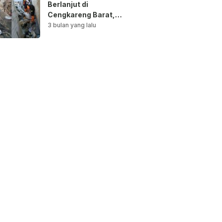
Berlanjut di
Cengkareng Barat,
Saluran Air
3 bulan yang lalu
Dibersihkan untuk
Antisipasi Genangan