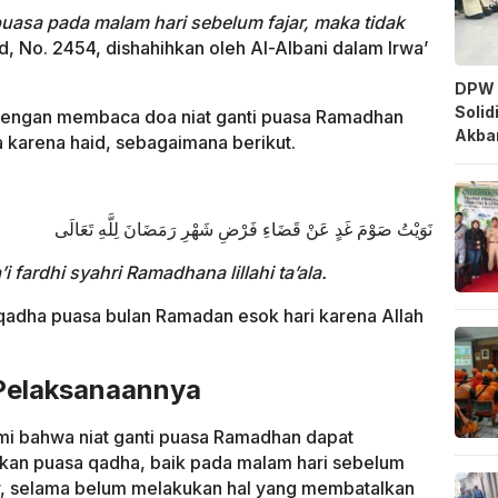
puasa pada malam hari sebelum fajar, maka tidak
, No. 2454, dishahihkan oleh Al-Albani dalam Irwa’
DPW 
Solid
 dengan membaca doa niat ganti puasa Ramadhan
Akbar
 karena haid, sebagaimana berikut.
نَوَيْتُ صَوْمَ غَدٍ عَنْ قَضَاءِ فَرْضِ شَهْرِ رَمَضَانَ لِلَّهِ تَعَالَى
fardhi syahri Ramadhana lillahi ta’ala.
gqadha puasa bulan Ramadan esok hari karena Allah
Pelaksanaannya
 bahwa niat ganti puasa Ramadhan dapat
kan puasa qadha, baik pada malam hari sebelum
r, selama belum melakukan hal yang membatalkan