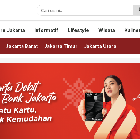
sini!
re Jakarta
Informatif
Lifestyle
Wisata
Kuline
Jakarta Barat
Jakarta Timur
Jakarta Utara