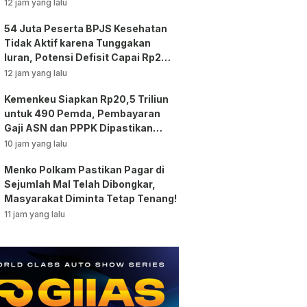
12 jam yang lalu
54 Juta Peserta BPJS Kesehatan
Tidak Aktif karena Tunggakan
Iuran, Potensi Defisit Capai Rp2
Triliun per Bulan!
12 jam yang lalu
Kemenkeu Siapkan Rp20,5 Triliun
untuk 490 Pemda, Pembayaran
Gaji ASN dan PPPK Dipastikan
Tetap Berjalan!
10 jam yang lalu
Menko Polkam Pastikan Pagar di
Sejumlah Mal Telah Dibongkar,
Masyarakat Diminta Tetap Tenang!
11 jam yang lalu