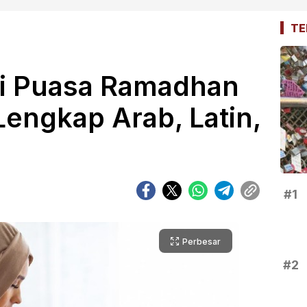
TE
ti Puasa Ramadhan
Lengkap Arab, Latin,
#1
Perbesar
#2