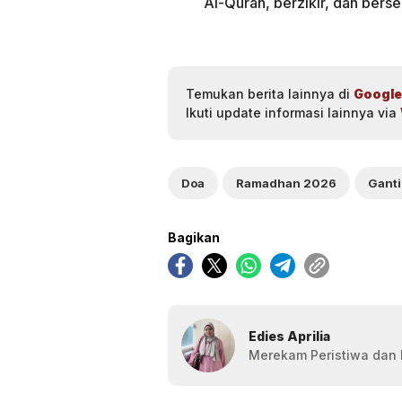
Al-Quran, berzikir, dan bers
Temukan berita lainnya di
Google
Ikuti update informasi lainnya via
Doa
Ramadhan 2026
Ganti
Bagikan
Edies Aprilia
Merekam Peristiwa dan F