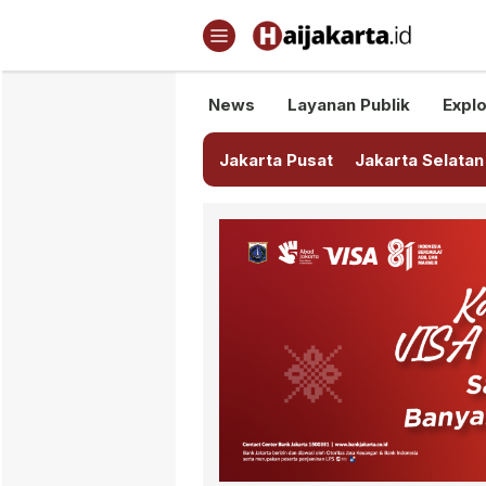
Haijakarta.id
Semua Tentang Jakarta Ada Di
News
Layanan Publik
Explo
Jakarta Pusat
Jakarta Selatan