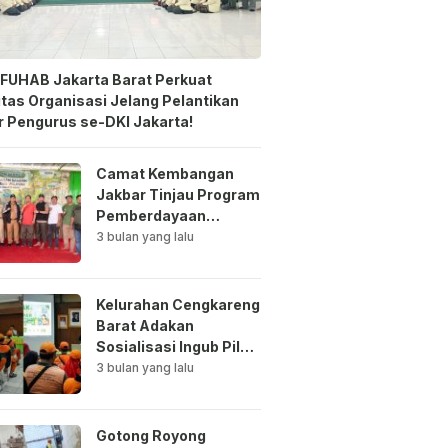
FUHAB Jakarta Barat Perkuat
itas Organisasi Jelang Pelantikan
 Pengurus se-DKI Jakarta!
Camat Kembangan
Jakbar Tinjau Program
Pemberdayaan
Lingkungan di Bale
3 bulan yang lalu
Mawar Mewangi RW
03
Kelurahan Cengkareng
Barat Adakan
Sosialisasi Ingub Pilah
Sampah Kepada PPSU
3 bulan yang lalu
dan RPTRA
Gotong Royong