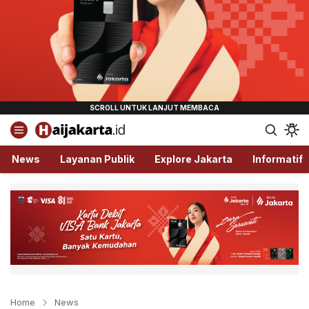
Haijakarta.id
Semua Tentang Jakarta Ada Disini!
News
Layanan Publik
Explore Jakarta
Informatif
Home
News