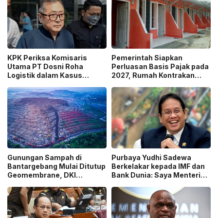
KPK Periksa Komisaris
Pemerintah Siapkan
Utama PT Dosni Roha
Perluasan Basis Pajak pada
Logistik dalam Kasus
2027, Rumah Kontrakan
Dugaan Korupsi
Masuk Potensi
Pengangkutan Bansos!
Pengawasan!
Gunungan Sampah di
Purbaya Yudhi Sadewa
Bantargebang Mulai Ditutup
Berkelakar kepada IMF dan
Geomembrane, DKI
Bank Dunia: Saya Menteri
Percepat Penghentian
Keuangan Paling Tidak
Sistem Open Dumping!
Beruntung di Dunia!