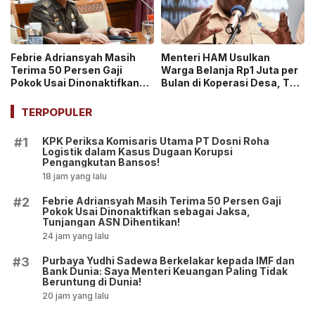
Febrie Adriansyah Masih
Menteri HAM Usulkan
Terima 50 Persen Gaji
Warga Belanja Rp1 Juta per
Pokok Usai Dinonaktifkan
Bulan di Koperasi Desa, Tuai
sebagai Jaksa, Tunjangan
Pro dan Kontra!
ASN Dihentikan!
TERPOPULER
KPK Periksa Komisaris Utama PT Dosni Roha
#1
Logistik dalam Kasus Dugaan Korupsi
Pengangkutan Bansos!
18 jam yang lalu
Febrie Adriansyah Masih Terima 50 Persen Gaji
#2
Pokok Usai Dinonaktifkan sebagai Jaksa,
Tunjangan ASN Dihentikan!
24 jam yang lalu
Purbaya Yudhi Sadewa Berkelakar kepada IMF dan
#3
Bank Dunia: Saya Menteri Keuangan Paling Tidak
Beruntung di Dunia!
20 jam yang lalu