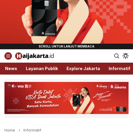
Haijakarta.id
Semua Tentang Jakarta Ada Disini!
News
Layanan Publik
Explore Jakarta
Informatif
Home
Informatif