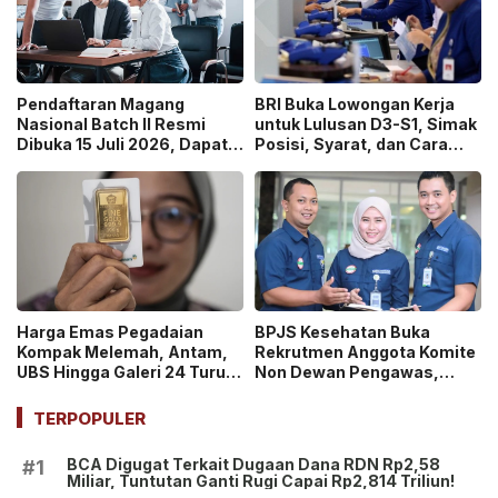
Pendaftaran Magang
BRI Buka Lowongan Kerja
Nasional Batch II Resmi
untuk Lulusan D3-S1, Simak
Dibuka 15 Juli 2026, Dapat
Posisi, Syarat, dan Cara
Uang Saku Setara UMP!
Daftarnya
Harga Emas Pegadaian
BPJS Kesehatan Buka
Kompak Melemah, Antam,
Rekrutmen Anggota Komite
UBS Hingga Galeri 24 Turun
Non Dewan Pengawas,
pada 14 Juli 2026
Dibuka hingga 18 Juli 2026!
TERPOPULER
BCA Digugat Terkait Dugaan Dana RDN Rp2,58
#1
Miliar, Tuntutan Ganti Rugi Capai Rp2,814 Triliun!