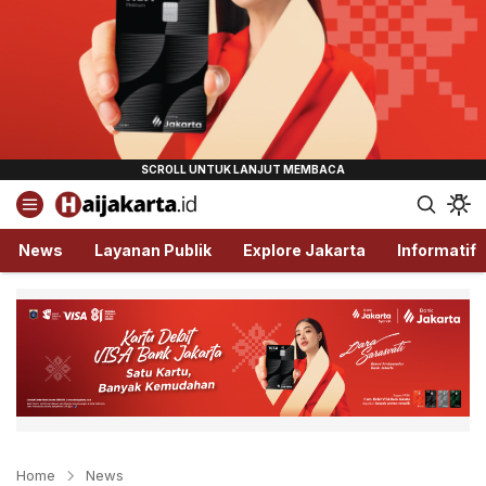
Haijakarta.id
Semua Tentang Jakarta Ada Disini!
News
Layanan Publik
Explore Jakarta
Informatif
Home
News