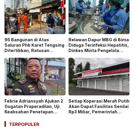
95 Bangunan di Atas
Relawan Dapur MBG di Bima
Saluran Phb Karet Tengsing
Diduga Terinfeksi Hepatitis,
Ditertibkan, Ratusan
Dinkes Minta Pengelola
Petugas Gabungan
Ganti Pekerja yang Reaktif!
Dikerahkan
Febrie Adriansyah Ajukan 2
Setiap Koperasi Merah Putih
Gugatan Praperadilan, Uji
Akan Dapat Fasilitas Senilai
Keabsahan Penetapan
Rp3 Miliar, Pemerintah
Tersangka hingga
Tegaskan Berupa Aset!
Penyitaan Aset!
TERPOPULER