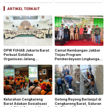
ARTIKEL TERKAIT
DPW FUHAB Jakarta Barat
Camat Kembangan Jakbar
Perkuat Soliditas
Tinjau Program
Organisasi Jelang
Pemberdayaan Lingkungan
Pelantikan Akbar Pengurus
di Bale Mawar Mewangi RW
se-DKI Jakarta!
03
Kelurahan Cengkareng
Gotong Royong Berlanjut di
Barat Adakan Sosialisasi
Cengkareng Barat, Saluran