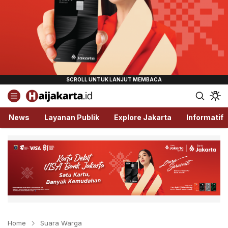
Haijakarta.id
Semua Tentang Jakarta Ada Disini!
News
Layanan Publik
Explore Jakarta
Informatif
Home
Suara Warga