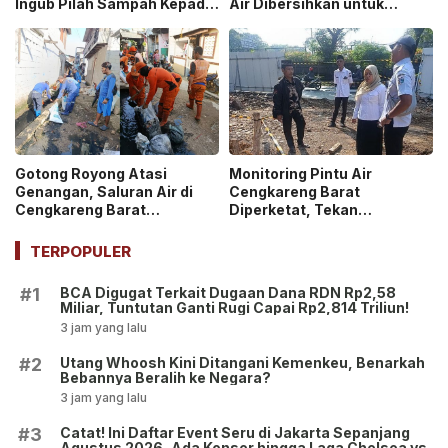
Ingub Pilah Sampah Kepada
Air Dibersihkan untuk
PPSU dan RPTRA
Antisipasi Genangan
Gotong Royong Atasi
Monitoring Pintu Air
Genangan, Saluran Air di
Cengkareng Barat
Cengkareng Barat
Diperketat, Tekan
Dibersihkan
Genangan Masuk di
Permukiman
TERPOPULER
BCA Digugat Terkait Dugaan Dana RDN Rp2,58
#1
Miliar, Tuntutan Ganti Rugi Capai Rp2,814 Triliun!
3 jam yang lalu
Utang Whoosh Kini Ditangani Kemenkeu, Benarkah
#2
Bebannya Beralih ke Negara?
3 jam yang lalu
Catat! Ini Daftar Event Seru di Jakarta Sepanjang
#3
Agustus 2026, Ada Konser hingga Laga Chelsea vs