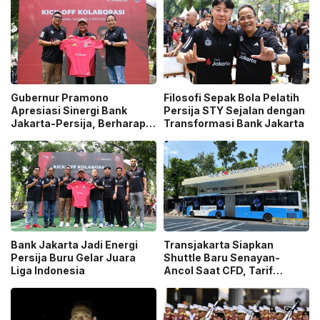
Gubernur Pramono
Filosofi Sepak Bola Pelatih
Apresiasi Sinergi Bank
Persija STY Sejalan dengan
Jakarta-Persija, Berharap
Transformasi Bank Jakarta
Juara di Usia 500 Tahun
Jakarta
Bank Jakarta Jadi Energi
Transjakarta Siapkan
Persija Buru Gelar Juara
Shuttle Baru Senayan-
Liga Indonesia
Ancol Saat CFD, Tarif
Peluncuran Cuma Rp1