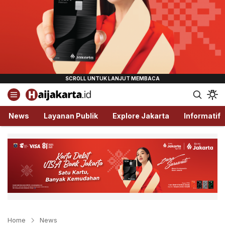
Haijakarta.id
Semua Tentang Jakarta Ada Disini!
News
Layanan Publik
Explore Jakarta
Informatif
Home
News