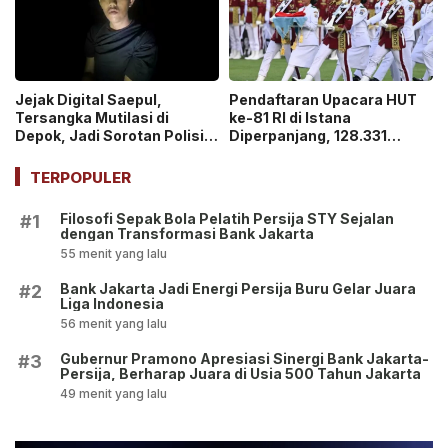
Jejak Digital Saepul,
Pendaftaran Upacara HUT
Tersangka Mutilasi di
ke-81 RI di Istana
Depok, Jadi Sorotan Polisi
Diperpanjang, 128.331
Ungkap Motif Pembunuhan!
Orang Sudah Ikut “War
Ticket”
TERPOPULER
Filosofi Sepak Bola Pelatih Persija STY Sejalan
#1
dengan Transformasi Bank Jakarta
55 menit yang lalu
Bank Jakarta Jadi Energi Persija Buru Gelar Juara
#2
Liga Indonesia
56 menit yang lalu
Gubernur Pramono Apresiasi Sinergi Bank Jakarta-
#3
Persija, Berharap Juara di Usia 500 Tahun Jakarta
49 menit yang lalu